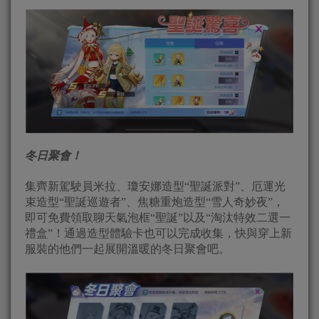
冬日聚會！
集齊新駕駛員米拉、瓊安娜造型“聖誕派對”、厄運光
束造型“聖誕巡遊者”、焦糖重炮造型“雪人奇妙夜”，
即可免費領取聊天氣泡框“聖誕”以及“淘汰特效二選一
禮盒”！通過造型體驗卡也可以完成收集，快與穿上新
服裝的他們一起展開溫暖的冬日聚會吧。