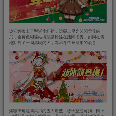
瓊安娜換上了聖誕小紅裙，裙擺上星光閃閃雪花紛
飛，金黃色蝴蝶結與聖誕鈴鐺在腰間搖曳，如同在雪
地點亮了一團溫暖的火，為寒冬帶來溫柔的暖意。
焦糖重炮是圓滾滾的雪人造型，樣子憨態可掬，圍上