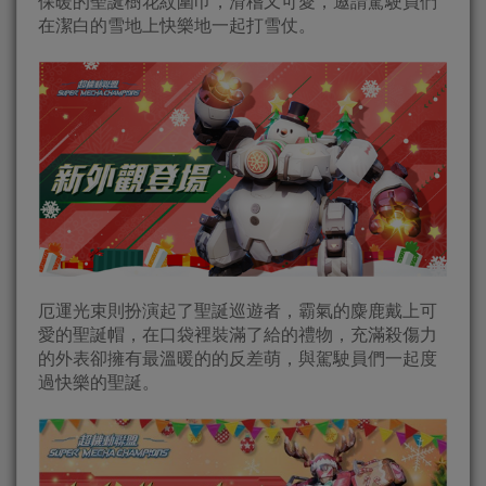
保暖的聖誕樹花紋圍巾，滑稽又可愛，邀請駕駛員們
在潔白的雪地上快樂地一起打雪仗。
厄運光束則扮演起了聖誕巡遊者，霸氣的麋鹿戴上可
愛的聖誕帽，在口袋裡裝滿了給的禮物，充滿殺傷力
的外表卻擁有最溫暖的的反差萌，與駕駛員們一起度
過快樂的聖誕。