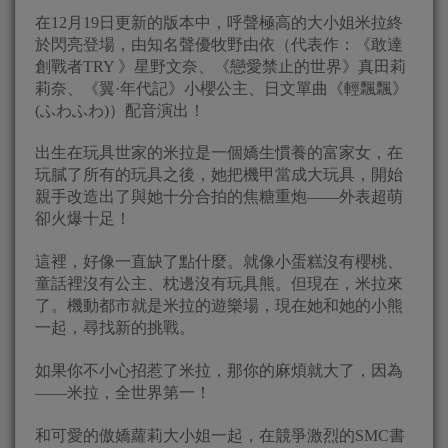
在12月19日更新的版本中，呼聲極高的大小姐米拉終
於閃亮登場，由知名聲優牧野由依（代表作：《敢達
創戰者TRY 》星野文奈、《戀愛禁止的世界》真田莉
莉奈、《翼·年代記》小櫻公主、日文單曲《輕飄飄》
(ふわふわ)）配音演出！
出生在玩具世家的米拉是一個嬌生慣養的富家女，在
玩膩了所有的玩具之後，她把機甲當成大玩具，開始
親手改造出了與她十分合拍的焦糖重炮——外表超萌
卻火爆十足！
這裡，好像一直缺了點什麼。就像小蛋糕沒有櫻桃、
童話裡沒有公主、枕邊沒有玩具熊。但現在，米拉來
了。機動都市就是米拉的遊樂場，現在她和她的小熊
一起，尋找新的挑戰。
如果你不小心招惹了米拉，那你的麻煩就大了，因為
——米拉，全世界第一！
和可愛的傲嬌蘿莉大小姐一起，在競爭激烈的SMC書