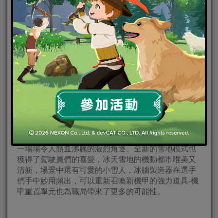
2019-12-30
|
Android
,
IOS
,
手機遊戲
,
焦點新聞
Super
Mecha Champions-超機動聯盟
日式動漫風機甲對戰競技遊戲《超機動聯盟Super
Mecha Champions》，曾獲超過百國 App Store推薦，
並在後續以其優秀的品質與精彩的競技體驗獲得
Google Play年度最具創造力獎，玩家間好評如潮。
日前開啟的S3冬季前線賽季反響熱烈，SMC賽場上出
現了諸多表現優異的駕駛員們，在冰天雪地中上演著
一場場令人熱血沸騰的激烈角逐。全新的雪地模式也
獲得了駕駛員們的喜愛，冰天雪地的機動都市唯美又
清新，場景中還有可愛的小雪人，冰牆製造器在選手
們手中妙用頻出，可以重新召喚新機甲的強力道具-機
甲重置單元也為戰局帶來了更多的可能性。