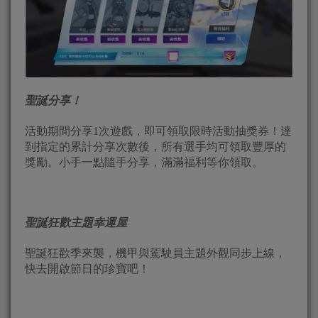
聖誕分享！
活動期間分享1次遊戲，即可領取限時活動抽獎券！達
到指定的累計分享次數後，所有選手均可領取豐厚的
獎勵。小手一點隨手分享，滿滿福利等你領取。
聖誕狂歡主題幸運屋
聖誕狂歡季來襲，機甲與駕駛員主題外觀同步上線，
快去開啟節日的珍寶吧！