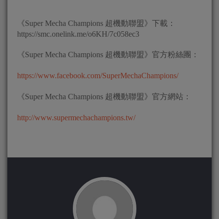
《Super Mecha Champions 超機動聯盟》下載：
https://smc.onelink.me/o6KH/7c058ec3
《Super Mecha Champions 超機動聯盟》官方粉絲團：
https://www.facebook.com/SuperMechaChampions/
《Super Mecha Champions 超機動聯盟》官方網站：
http://www.supermechachampions.tw/