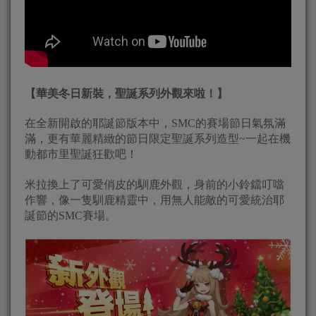
【華美冬日新裝，聖誕系列外觀來啦！】
在全新開啟的耶誕節版本中，SMC的賽場節日氣氛滿
滿，更有華麗精緻的節日限定聖誕系列造型~一起在機
動都市里聖誕狂歡吧！
米拉換上了可愛俏皮的馴鹿外觀，身前的小鈴鐺叮噹
作響，像一隻馴鹿精靈中，用無人能敵的可愛統治耶
誕節的SMC賽場。