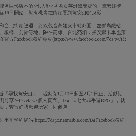
著巨形版本的<七大罪>著名女英雄黛安娜的「黛安娜卡
從19日開始，就有機會在街頭看到黛安娜的身影。
和台北街頭巡迴，路線包含高雄火車站商圈、左營高鐵站、
、板橋、公館等地。除在高雄、台北亮相，黛安娜卡車也預
k粉絲專頁(https://www.facebook.com/7ds.tw/)公
辦「尋找黛安娜」，活動從1月19日起至2月2日止。活動期
在Facebook個人頁面、Tag「#七大罪手遊RPG」，就
動，豐富好禮歡迎玩家一同參與。
ttps://7dsgc.netmarble.com/)及Facebook粉絲