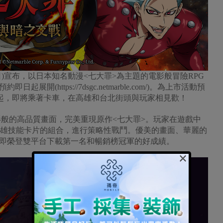
n)今(16日)宣布，以日本知名動漫<七大罪>為主題的電影般冒險RPG
(https://7dsgc.netmarble.com/)。為上市活動預
)起，即將乘著卡車，在高雄和台北街頭與玩家相見歡！
般的高品質畫面，完美重現原作<七大罪>。玩家在遊戲中
英雄技能卡片的組合，進行策略性戰鬥。優美的畫面、華麗的
即榮登雙平台下載第一名和暢銷榜冠軍的好成績。
×