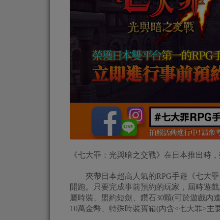
《七大罪：光與暗之交戰》在日本推出時，
夾帶日本超高人氣的RPG手遊《七大罪：光與暗之交戰》
開跑。只要完成事前預約的玩家，屆時遊戲
屬時裝、盟約短劍、鑽石30顆(可於遊戲內
10萬金幣、特殊時裝寶箱(內含<七大罪>