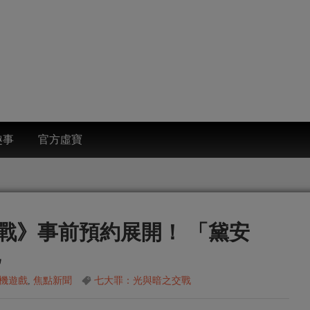
趣事
官方虛寶
戰》事前預約展開！ 「黛安
跑
機遊戲
,
焦點新聞
七大罪：光與暗之交戰