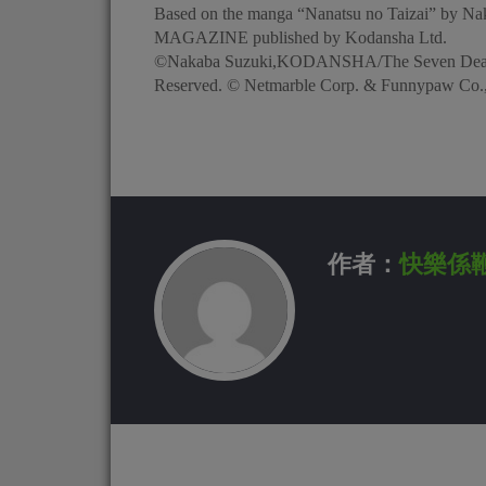
Based on the manga “Nanatsu no Taizai” by Na
MAGAZINE published by Kodansha Ltd.
©Nakaba Suzuki,KODANSHA/The Seven Deadly 
Reserved. © Netmarble Corp. & Funnypaw Co., 
作者：
快樂係