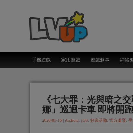
手機遊戲
家用遊戲
遊戲趣事
網絡
《七大罪：光與暗之交
娜」巡迴卡車 即將開
2020-01-16
|
Android
,
IOS
,
好康活動
,
官方虛寶
,
手