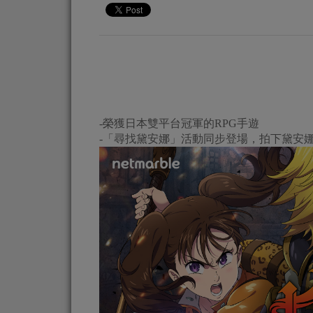
-榮獲日本雙平台冠軍的RPG手遊
-「尋找黛安娜」活動同步登場，拍下黛安娜