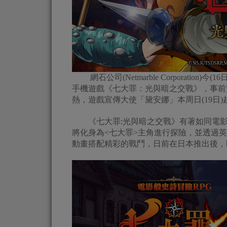
網石公司(Netmarble Corporatio
手機遊戲《七大罪：光與暗之交戰》，事前預約即日起展開
熱，遊戲宣傳大使「黛安娜」本周日(19日
《七大罪:光與暗之交戰》有著如同電影
將化身為<七大罪>主角進行探險，並透過
動畫搭配精彩的戰鬥，日前在日本推出後，