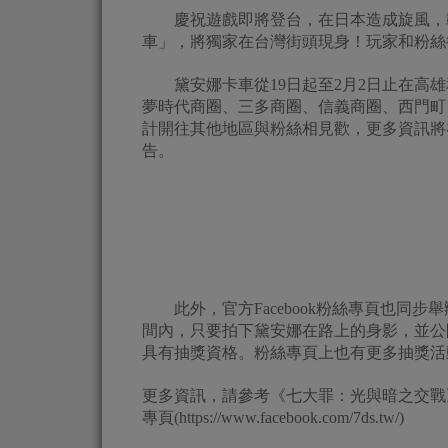
慶祝遊戲即將登台，在日本造成旋風，載
車」，將獨家在台灣街頭現身！玩家和粉絲
黛安娜卡車從19日起至2月2日止在高雄
夢時代商圈、三多商圈、信義商圈、西門町
計開往其他地區與粉絲相見歡，更多資訊將在官方Faceboo
告。
此外，官方Facebook粉絲專頁也同步舉
間內，只要拍下黛安娜在路上的身影，並公開分享
具有抽獎資格。粉絲專頁上也有更多抽獎活
更多資訊，請參考《七大罪：光與暗之交戰》事前預約網站(h
專頁(https://www.facebook.com/7ds.tw/)