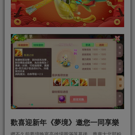
歡喜迎新年《夢境》邀您一同享樂
繼不久前夢境晚宴高雄場圓滿落幕後，應廣大北部粉