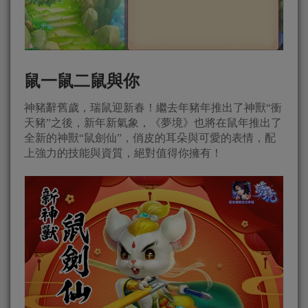
鼠一鼠二鼠與你
神豬辭舊歲，瑞鼠迎新春！繼去年豬年推出了神獸“衝
天豬”之後，新年新氣象，《夢境》也將在鼠年推出了
全新的神獸“鼠劍仙”，俏皮的耳朵與可愛的表情，配
上強力的技能與資質，絕對值得你擁有！