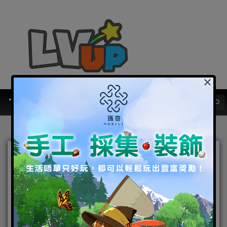
×
《夢境》瑞鼠迎新春！新年
活動、強力神獸、豐盛晚宴
三個願望一次滿足
2020-01-17
|
Android
,
IOS
,
手機遊戲
夢境