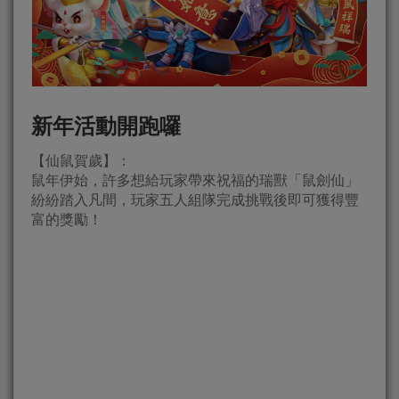
新年活動開跑囉
【仙鼠賀歲】：
鼠年伊始，許多想給玩家帶來祝福的瑞獸「鼠劍仙」
紛紛踏入凡間，玩家五人組隊完成挑戰後即可獲得豐
富的獎勵！