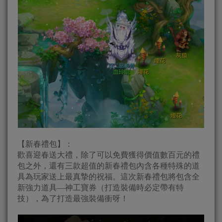
【新春禮包】：
歡喜迎春送大禮，除了可以免費獲得價值數百元的禮
包之外，還有三款超值的新春禮包內含各種特殊的道
具為玩家送上最真摯的祝福。這次新春禮包將包含全
新強力道具—神工寶券（打造裝備時必定帶有特
技），為了打造最強裝備衝呀！