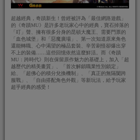
超越經典，奇蹟新生！曾經被評為「最佳網路遊戲」
的《奇蹟MU》是許多老玩家心中的經典，寶石掉落的
「叮」聲、擁有很多分身的昆頓大魔王、需要門票的
「血色城堡」和「惡魔廣場」、第一次知道原來角色
還能轉職、心中渴望的極品套裝、辛苦刷怪卻爆出穿
不上的裝備……這些回憶依然這麼鮮活。而《奇蹟
MU：跨時代》則在保留原作魅力的基礎上，加入「超
越歷代的精美畫質」、「首次解鎖職業性別鎖定」
給、「超佛心的積分兌換機制」、「真正的無隔閡跨
服戰」、「自由搭配角色外觀」等新玩法，給予玩家
超乎經典的感受！