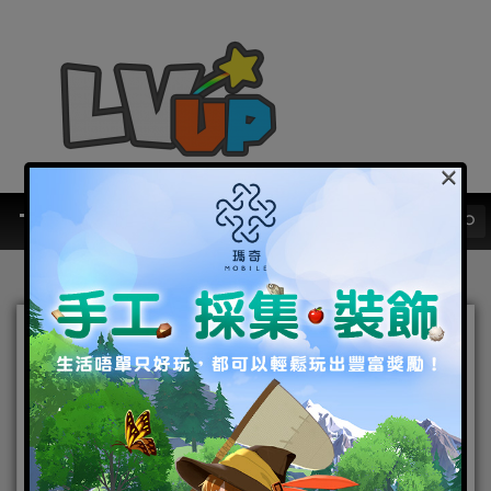
×
手機MMO新作《奇蹟
MU：跨時代》首次解鎖職
業性別綁定 事前預約即日開
催