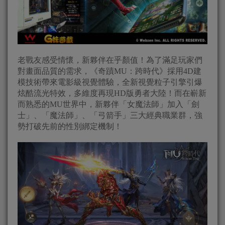
老戰友感受情懷，新夥伴在乎顏值！為了滿足玩家們
對畫面品質的需求，《奇蹟MU：跨時代》採用4D建
模技術帶來電影級視覺體驗，全新視覺粒子引擎引爆
炫酷流光特效，多維度再現HD版勇者大陸！而在嶄新
而熟悉的MU世界中，新夥伴「女魔法師」加入「劍
士」、「魔法師」、「弓箭手」三大經典職業群，強
勢打破先前的性別綁定機制！