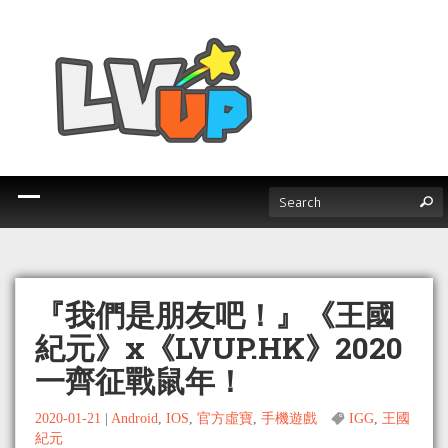
『我們是朋友吧！』《王國
紀元》x《LVUP.HK》2020
一齊征戰鼠年！
2020-01-21
|
Android
,
IOS
,
官方虛寶
,
手機遊戲
IGG
,
王國
紀元