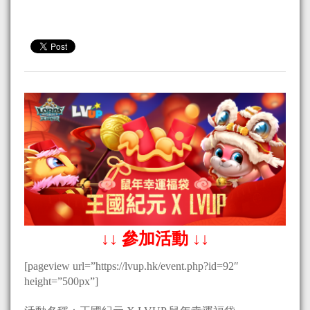
↓↓ 參加活動 ↓↓
[pageview url=”https://lvup.hk/event.php?id=92″
height=”500px”]