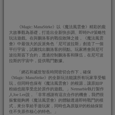
《Magic: ManaStirke》以《魔法風雲會》精彩的龐
大故事觀為基礎，打造出全新快步調、即時PvP策略性
玩法遊戲。在與鵬洛客的戰役敗陣之後，《魔法風雲
會》中最強大的反派角色「尼可波拉斯」創造了一個
平行宇宙，試圖找出鵬洛客的弱點。玩家將會與尼可
波拉斯簽下合約，透過控制鵬洛客和隊伍，在尼可波
拉斯的宇宙中，提供戰鬥數據。
「網石和威世智長時間密切合作下，確保
《Magic: ManaStrike》的全新玩法能讓所有玩家享受暢
玩，但同時也保有《魔法風雲會》的根源，讓原始IP
粉絲也能享受忠於原作的遊戲。」Netmarble執行製作
人Joe Lee說，「非常感謝有這次合作的機會，我們很
振奮能夠將《魔法風雲會》的體驗透過即時戰鬥的模
式，來分享給手遊玩家，同時也為原版IP的粉絲保留
住不失原作核心的特色。」