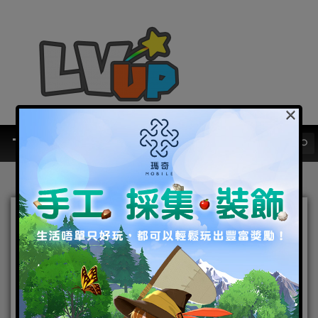
×
網石全新即時戰鬥手遊
《Magic: ManaStrike》 正
式在全球推出
2020-01-30
|
Android
,
IOS
,
好康活動
,
官方虛寶
,
手機遊戲
,
焦
點新聞
Magic: ManaStrike