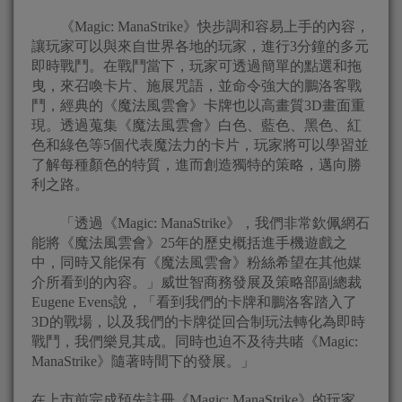
《Magic: ManaStrike》快步調和容易上手的內容，
讓玩家可以與來自世界各地的玩家，進行3分鐘的多元
即時戰鬥。在戰鬥當下，玩家可透過簡單的點選和拖
曳，來召喚卡片、施展咒語，並命令強大的鵬洛客戰
鬥，經典的《魔法風雲會》卡牌也以高畫質3D畫面重
現。透過蒐集《魔法風雲會》白色、藍色、黑色、紅
色和綠色等5個代表魔法力的卡片，玩家將可以學習並
了解每種顏色的特質，進而創造獨特的策略，邁向勝
利之路。
「透過《Magic: ManaStrike》，我們非常欽佩網石
能將《魔法風雲會》25年的歷史概括進手機遊戲之
中，同時又能保有《魔法風雲會》粉絲希望在其他媒
介所看到的內容。」威世智商務發展及策略部副總裁
Eugene Evens說，「看到我們的卡牌和鵬洛客踏入了
3D的戰場，以及我們的卡牌從回合制玩法轉化為即時
戰鬥，我們樂見其成。同時也迫不及待共睹《Magic:
ManaStrike》隨著時間下的發展。」
在上市前完成預先註冊《Magic: ManaStrike》的玩家，