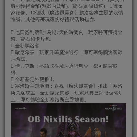
將可獲得金幣(遊戲內貨幣)、寶石(高級貨幣)、1個玩
家頭像、10個以《魔法風雲會》鵬洛客為主題的表情
符號。其他等著玩家的好禮跟活動包含:
 七日簽到活動: 為期7天的時間內，玩家將可獲得金
幣、寶石和卡片包。
 全新鵬洛客
 歐尼希茲：玩家升等魔法通行，即可獲得鵬洛客歐
尼希茲。
 卡力克斯：不論取得魔法通行與否，都可購買取
得。
 全新基定外觀推出
 塞洛斯主題地圖：慶祝《魔法風雲會》推出「塞洛
斯冥途求生」全新擴充內容，玩家只要達到階級5以
上，即可體驗全新塞洛斯主題地圖。