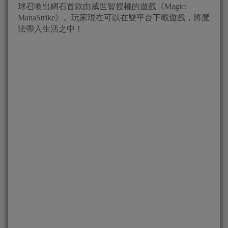
球召喚出網石首款由威世智授權的遊戲《Magic:
ManaStrike》。玩家現在可以在雙平台下載遊戲，將魔
法帶入生活之中！