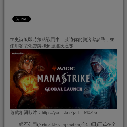
在史詩般即時策略戰鬥中，派遣你的鵬洛客參戰，並
使用客製化套牌和超強連技通關
遊戲相關影片：https://youtu.be/EgeLprM039o
網石公司(Netmarble Corporation)今(30日)正式在全