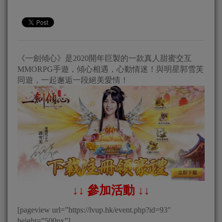
《一劍傾心》是2020開年巨製的一款真人甜蜜交互
MMORPG手遊，傾心相遇，心動情迷！與明星郭雪芙
同遊，一起邂逅一段絕美愛情！
↓↓ 參加活動 ↓↓
[pageview url=”https://lvup.hk/event.php?id=93″
height=”500px”]