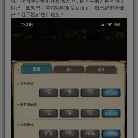
份，相對地電量消耗真係大增，而且手機方仲有熱嘅
情況，如果想完整體驗呢隻Ｇａｍｅ 嘅巴絲們換部
好Ｄ嘅手機都在所難免！