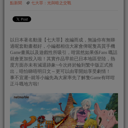
點新聞
七大罪：光與暗之交戰
以日本著名動漫【七大罪】改編而成，無論你有無睇
過呢套動畫都好，小編都相信大家會俾呢隻高質手機
Game畫風以及遊戲性所吸引，咁當然如果係Fans 嘅話
就會更加投入啦！其實作品早前已日本地區登陸，熱
度方面亦未有減退跡象~今次終於輪到繁中版正式推
出，唔怕睇唔明日文～更可以由零開始享受劇情！
事不宜遲~就等小編先為大家率先了解隻Game有咩咁
正斗嘅地方啦!