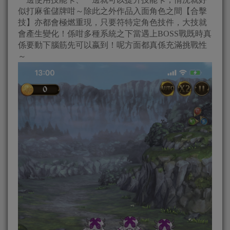
似打麻雀儲牌咁～除此之外作品入面角色之間【合擊
技】亦都會極燃重現，只要符特定角色技件，大技就
會產生變化！係咁多種系統之下當遇上BOSS戰既時真
係要動下腦筋先可以嬴到！呢方面都真係充滿挑戰性
～