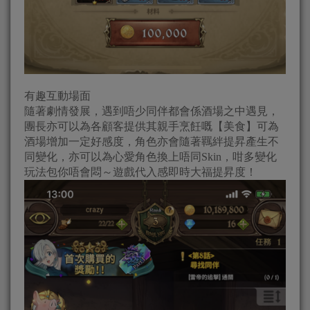
有趣互動場面
隨著劇情發展，遇到唔少同伴都會係酒場之中遇見，
團長亦可以為各顧客提供其親手烹飪嘅【美食】可為
酒場增加一定好感度，角色亦會隨著羈絆提昇產生不
同變化，亦可以為心愛角色換上唔同Skin，咁多變化
玩法包你唔會悶～遊戲代入感即時大福提昇度！