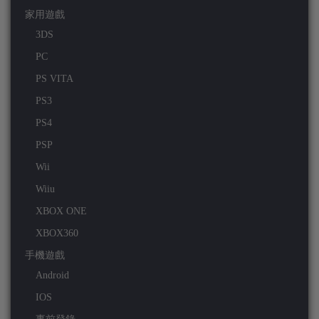
家用遊戲
3DS
PC
PS VITA
PS3
PS4
PSP
Wii
Wiiu
XBOX ONE
XBOX360
手機遊戲
Android
IOS