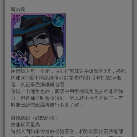
斯雷達
用過嘅人無一不愛，被動打無珠對手爆擊率3倍，搭配
內建30%爆率同高爆傷可以開波時間1張卡打成3w傷
害，真正享受爆爆樂首選！
除以上卡池角色外，商店中用幣換嘅角色亦都非常強
力，但首抽並唔會拎得到，所以就不再作介紹了～有
興趣巴絲們建議再自行多多了解～
最後總結（缺點部份）
效能耗電量高
遊戲入面如果需最好視覺享受，相對就要推高效能部