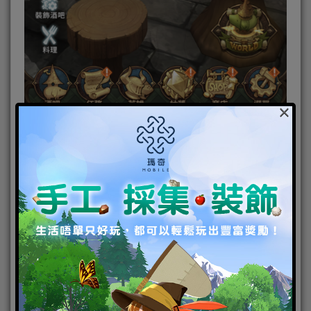
×
角色推薦
大家玩遊戲都離不開抽角色環節，咁多角色邊隻先
好？邊隻先勁？唔洗估俊下啦，今次小編就以日版角
度為大家介紹以下幾隻角色，等大家可以由頭推關推
到尾啦～
藍高瑟