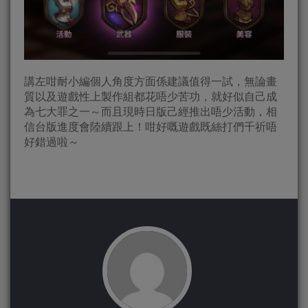
講左咁耐小編個人角度方面係建議值得一試，無論畫
質以及遊戲性上製作組都花唔少苦功，就好似自己成
為七大罪之一～而且現時日版己經推出唔少活動，相
信台版進度會陸續跟上！咁好嘅遊戲既絲打們千祈唔
好錯過啦～