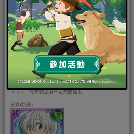
周回推圖全體攻擊，技能亦可以封殺對手使用技能，
ＰＶＰ 同 ＰＶＥ萬用角色
綠團長
大大力Full Counter！七罪團長！主角威能！在日後Ｂ
ｏｓｓ 戰單體上有一定亮眼輸出
王女(奶莎)