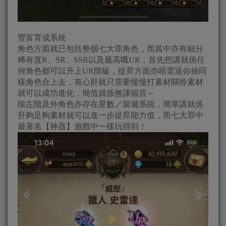
豐富育成系統
角色方面就已包括整個七大罪角色，而其中亦有細分
稀有度R、SR、SSR以及最高嘅UR，首先想講就係任
何角色都可以升上UR階級，提昇方面亦唔需逼你抽同
樣角色合上去，有心肝就只需要慢慢打素材關拎素材
就可以成功進化，簡值就係無課福音～
除左階及外角色亦存在星數／裝備系統，簡單講就係
肝夠足夠素材就可以進一步提昇能力值，而七大罪中
最著名【神器】遊戲中一樣玩得到！