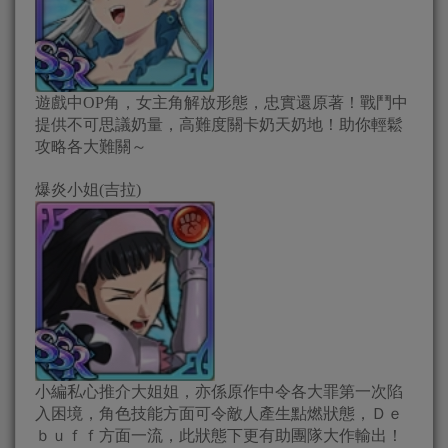
遊戲中OP角，女主角解放形態，忠實還原著！戰鬥中
提供不可思議奶量，高難度關卡奶天奶地！助你輕鬆
攻略各大難關～
爆炎小姐(吉拉)
小編私心推介大姐姐，亦係原作中令各大罪第一次陷
入困境，角色技能方面可令敵人產生點燃狀態，Ｄｅ
ｂｕｆｆ方面一流，此狀態下更有助團隊大作輸出！