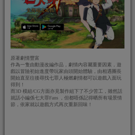
原著劇情豐富
作為一隻由動漫改編作品，劇情內容屬重要因素，遊
戲以冒險初始進度帶玩家由頭開始體驗，由相遇團長
開始直至往後尋找七罪人極燃劇情都可以遊戲入面玩
得到！
而3D 模組/CG方面亦見製作組下了不少苦工，雖然話
就話小編係七大罪Fans ，但都唔係記得晒所有場景情
節，依家就以遊戲方式再次重新回味！