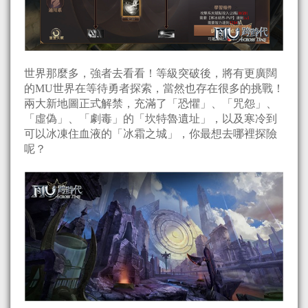
世界那麼多，強者去看看！等級突破後，將有更廣闊
的MU世界在等待勇者探索，當然也存在很多的挑戰！
兩大新地圖正式解禁，充滿了「恐懼」、「咒怨」、
「虛偽」、「劇毒」的「坎特魯遺址」，以及寒冷到
可以冰凍住血液的「冰霜之城」，你最想去哪裡探險
呢？