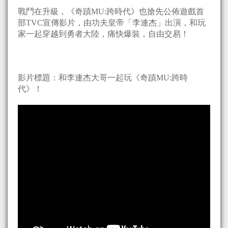
戰鬥在升級，《奇蹟MU:跨時代》也搶先公佈遊戲首
部TVC宣傳影片，由功夫皇帝「李連杰」出演，和玩
家一起穿越到勇者大陸，痛快爆裝，自由交易！
影片標題：和李連杰大哥一起玩《奇蹟MU:跨時
代》！