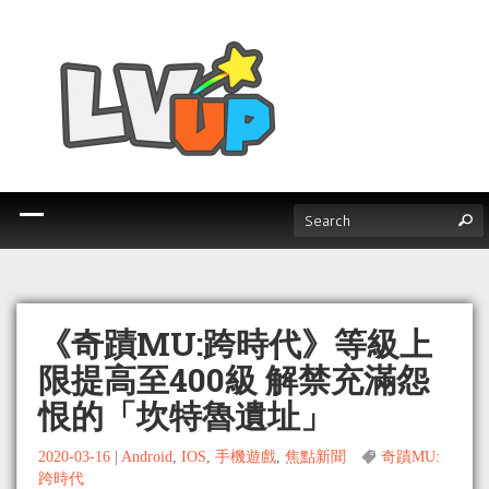
《奇蹟MU:跨時代》等級上
限提高至400級 解禁充滿怨
恨的「坎特魯遺址」
2020-03-16
|
Android
,
IOS
,
手機遊戲
,
焦點新聞
奇蹟MU:
跨時代