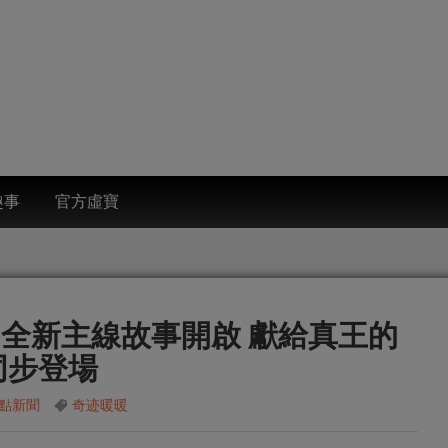
趣事
官方虛寶
》全新主線故事開啟 獻給真王的
同步登場
點新聞
奇迹暖暖