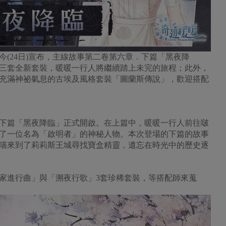
(24日)宣布，主線故事第二卷第六章．下篇「黑夜降
三套全新套裝，暖暖一行人將繼續踏上未完的旅程；此外，
充滿神祕氣息的古埃及風格套裝「圖蘭斯傳說」，歡迎搭配
篇「黑夜降臨」正式開啟。在上篇中，暖暖一行人前往啵
了一位名為「啟明者」的神秘人物。本次登場的下篇的故事
喵來到了莉莉斯王城尋找寶盒精靈，遺忘在時光中的歷史逐
進行曲」與「溯夜行歌」3套珍稀套裝，等搭配師來蒐