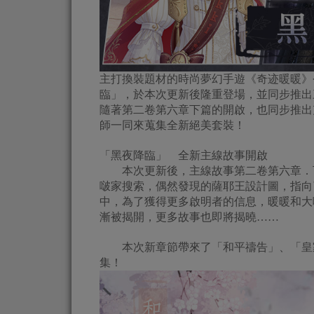
主打換裝題材的時尚夢幻手遊《奇迹暖暖》今
臨」，於本次更新後隆重登場，並同步推出
隨著第二卷第六章下篇的開啟，也同步推出
師一同來蒐集全新絕美套裝！
「黑夜降臨」 全新主線故事開啟
本次更新後，主線故事第二卷第六章．下
啵家搜索，偶然發現的薩耶王設計圖，指向
中，為了獲得更多啟明者的信息，暖暖和大
漸被揭開，更多故事也即將揭曉……
本次新章節帶來了「和平禱告」、「皇家
集！