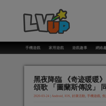
手機遊戲
家用遊戲
遊戲趣事
網絡
黑夜降臨 《奇迹暖暖
頌歌 「圖蘭斯傳說」 
2020-03-24
|
Android
,
IOS
,
好康活動
,
手機遊戲
,
焦