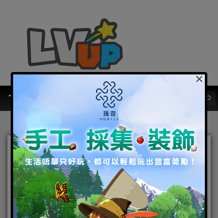
×
結合 RPG 消除及 AR 互動元
素的《魔寵時代》即日推出
化身魔書士書寫獨一無二的
幻獸傳說