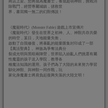
商店上架。您將成為魔書士，養成超萌神獸，挑戰消
除戰鬥，經營專屬城鎮，拯救世
界，書寫獨一無二的幻獸傳說！
《魔寵時代》(Monster Fable) 遊戲上市宣傳片
《魔寵時代》發生在世界之初神、人、神獸共存共榮
的時空，某日，天地能量失衡，
啟動了自我修復，將暴亂的能量匯集封印成了一部
【萬法聖典】。神族為爭奪法典分
裂成光明與黑暗兩陣營，世界陷入紛亂人們挑選有屬
性魔靈的孩子送入學院，教導各
種魔法知識的運用。孩子們為了大陸的未來努力學習
馴化神獸、與神獸一同作戰，玩
家化身魔書士將肩負起復興失落的大陸文明！