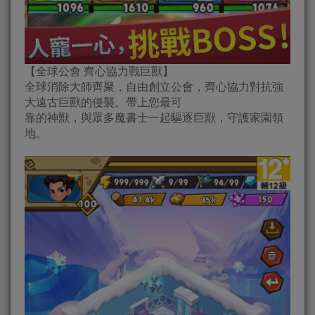
【全球公會 齊心協力戰巨獸】
全球消除大師齊聚，自由創立公會，齊心協力對抗強
大遠古巨獸的侵襲。帶上您最可
靠的神獸，與眾多魔書士一起驅逐巨獸，守護家園領
地。