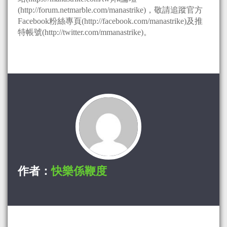
(http://forum.netmarble.com/manastrike)，敬請追蹤官方
Facebook粉絲專頁(http://facebook.com/manastrike)及推
特帳號(http://twitter.com/mmanastrike)。
作者：
快樂係鞭度