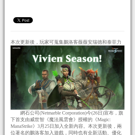
本次更新後，玩家可蒐集鵬洛客薇薇安瑞德和泰菲力
網石公司(Netmarble Corporation)今(26日)宣布，旗
下首支由威世智《魔法風雲會》授權的《Magic:
ManaStrike》3月25日加入全新內容。本次更新後，兩
位著名的鵬洛客加入遊戲，同時也有全新活動、優化