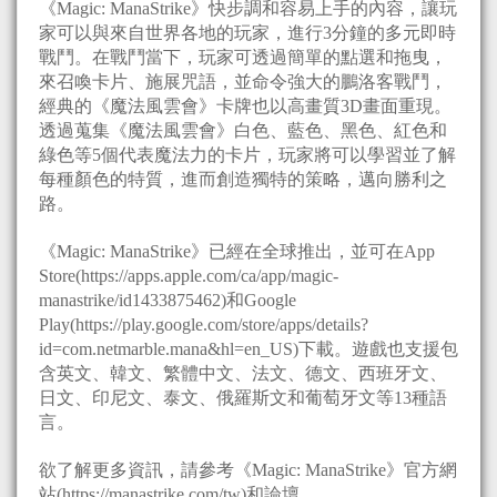
《Magic: ManaStrike》快步調和容易上手的內容，讓玩
家可以與來自世界各地的玩家，進行3分鐘的多元即時
戰鬥。在戰鬥當下，玩家可透過簡單的點選和拖曳，
來召喚卡片、施展咒語，並命令強大的鵬洛客戰鬥，
經典的《魔法風雲會》卡牌也以高畫質3D畫面重現。
透過蒐集《魔法風雲會》白色、藍色、黑色、紅色和
綠色等5個代表魔法力的卡片，玩家將可以學習並了解
每種顏色的特質，進而創造獨特的策略，邁向勝利之
路。
《Magic: ManaStrike》已經在全球推出，並可在App
Store(https://apps.apple.com/ca/app/magic-
manastrike/id1433875462)和Google
Play(https://play.google.com/store/apps/details?
id=com.netmarble.mana&hl=en_US)下載。遊戲也支援包
含英文、韓文、繁體中文、法文、德文、西班牙文、
日文、印尼文、泰文、俄羅斯文和葡萄牙文等13種語
言。
欲了解更多資訊，請參考《Magic: ManaStrike》官方網
站(https://manastrike.com/tw)和論壇