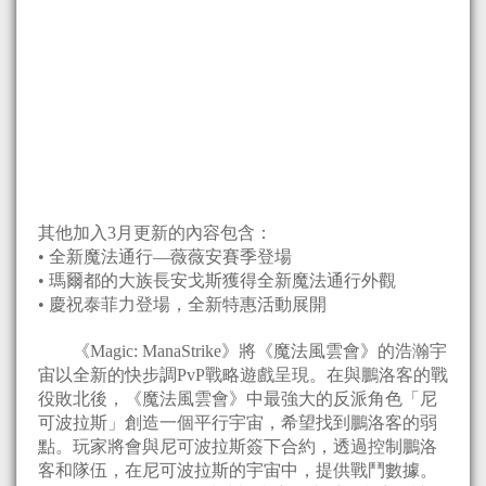
其他加入3月更新的內容包含：
• 全新魔法通行—薇薇安賽季登場
• 瑪爾都的大族長安戈斯獲得全新魔法通行外觀
• 慶祝泰菲力登場，全新特惠活動展開
《Magic: ManaStrike》將《魔法風雲會》的浩瀚宇
宙以全新的快步調PvP戰略遊戲呈現。在與鵬洛客的戰
役敗北後，《魔法風雲會》中最強大的反派角色「尼
可波拉斯」創造一個平行宇宙，希望找到鵬洛客的弱
點。玩家將會與尼可波拉斯簽下合約，透過控制鵬洛
客和隊伍，在尼可波拉斯的宇宙中，提供戰鬥數據。