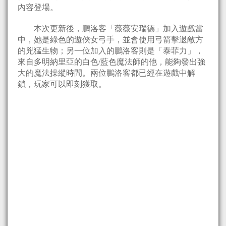
內容登場。
本次更新後，鵬洛客「薇薇安瑞德」加入遊戲當
中，她是綠色的遊俠女弓手，並會使用弓箭擊退敵方
的兇猛生物；另一位加入的鵬洛客則是「泰菲力」，
來自多明納里亞的白色/藍色魔法師的他，能夠發出強
大的魔法操縱時間。兩位鵬洛客都已經在遊戲中解
鎖，玩家可以即刻獲取。