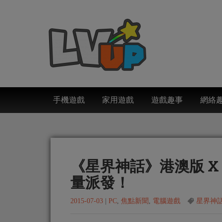
手機遊戲
家用遊戲
遊戲趣事
網絡
《‪‎星界神話‬》港澳版 X
量派發！
2015-07-03
|
PC
,
焦點新聞
,
電腦遊戲
星界神