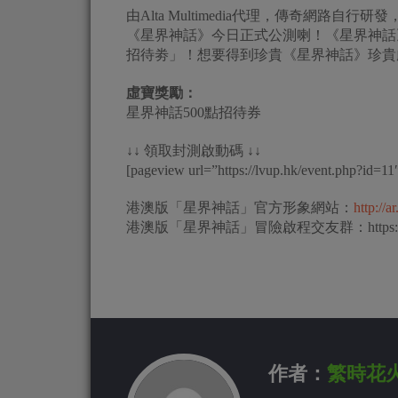
由Alta Multimedia代理，傳奇網
《‪‎星界神話‬》今日正式公測喇！《‪‎星界神
招待劵」！想要得到珍貴《‎星界神話‬》珍
虛寶獎勵：
星界神話500點招待券
↓↓ 領取封測啟動碼 ↓↓
[pageview url=”https://lvup.hk/event.php?id=1
港澳版「星界神話」官方形象網站：
http://a
港澳版「星界神話」冒險啟程交友群：https://www.fa
作者：
繁時花