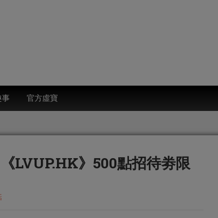
趣事
官方虛寶
 《LVUP.HK》500點招待劵限
話