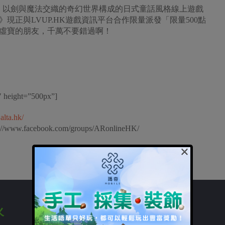
路自行研發，以劍與魔法交織的奇幻世界構成的日式童話風格線上遊戲
話‬》現正與LVUP.HK遊戲資訊平台合作限量派發「限量500點
貴虛寶的朋友，千萬不要錯過啊！
1″ height=”500px”]
r.alta.hk/
cebook.com/groups/ARonlineHK/
×
火