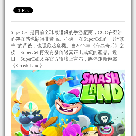
SuperCell是目前全球最賺錢的手游廠商，COC在亞洲
的存在感也顯得非常高。不過，在SuperCell的一片“繁
華”的背後，也隱藏著危機。自2013年《海島奇兵》之
後，SuperCell再沒有發佈過真正出成績的產品。近
日，SuperCell又在官方論壇上宣布，將停運新遊戲
《Smash Land》。