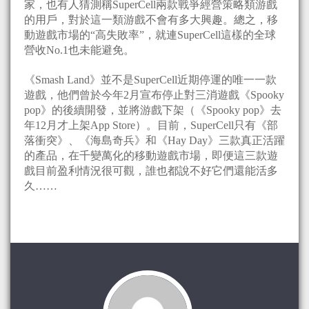
家，也有人猜測稱SuperCell兩款戰爭經營策略類游戲
的用戶，對於這一類游戲不會有多大興趣。總之，移
動遊戲市場的“高失敗率”，就連SuperCell這樣的全球
營收No.1也未能避免。
《Smash Land》並不是SuperCell近期停運的唯一一款
遊戲，他們曾於今年2月宣布停止對三消遊戲《Spooky
pop》的後續開發，並將游戲下架（《Spooky pop》去
年12月才上架App Store）。目前，SuperCell只有《部
落衝突》、《海島奇兵》和《Hay Day》三款真正活躍
的產品，在千變萬化的移動遊戲市場，即便這三款遊
戲目前盈利情況很可觀，誰也都說不好它們還能活多
久……