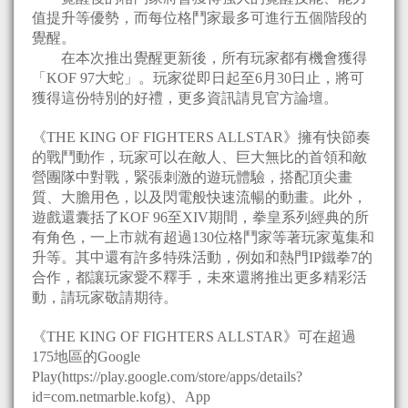
值提升等優勢，而每位格鬥家最多可進行五個階段的
覺醒。
在本次推出覺醒更新後，所有玩家都有機會獲得
「KOF 97大蛇」。玩家從即日起至6月30日止，將可
獲得這份特別的好禮，更多資訊請見官方論壇。
《THE KING OF FIGHTERS ALLSTAR》擁有快節奏
的戰鬥動作，玩家可以在敵人、巨大無比的首領和敵
營團隊中對戰，緊張刺激的遊玩體驗，搭配頂尖畫
質、大膽用色，以及閃電般快速流暢的動畫。此外，
遊戲還囊括了KOF 96至XIV期間，拳皇系列經典的所
有角色，一上市就有超過130位格鬥家等著玩家蒐集和
升等。其中還有許多特殊活動，例如和熱門IP鐵拳7的
合作，都讓玩家愛不釋手，未來還將推出更多精彩活
動，請玩家敬請期待。
《THE KING OF FIGHTERS ALLSTAR》可在超過
175地區的Google
Play(https://play.google.com/store/apps/details?
id=com.netmarble.kofg)、App