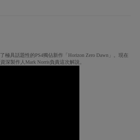
上閃電公佈了極具話題性的PS4獨佔新作「Horizon Zero Dawn」。現在
的資深製作人Mark Norris負責這次解說。