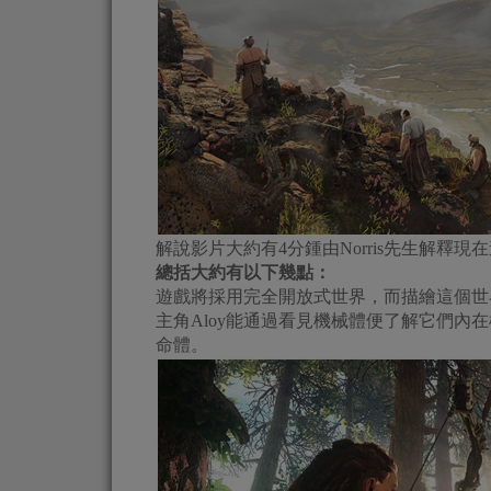
解說影片大約有4分鍾由Norris先生解釋
總括大約有以下幾點：
遊戲將採用完全開放式世界，而描繪這個世界的引
主角Aloy能通過看見機械體便了解它們
命體。