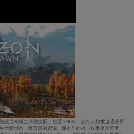
個世界已經被謎之機械生命體支配了超過1000年，殘存人類被迫過著原
生命體也是一種寶貴的資源。而本作的核心故事是圍繞著一