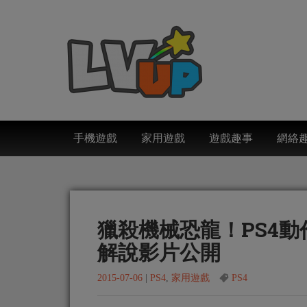
手機遊戲
家用遊戲
遊戲趣事
網絡
獵殺機械恐龍！PS4動作RP
解說影片公開
2015-07-06
|
PS4
,
家用遊戲
PS4