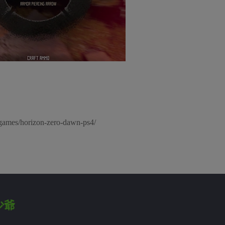
mes/horizon-zero-dawn-ps4/
少爺