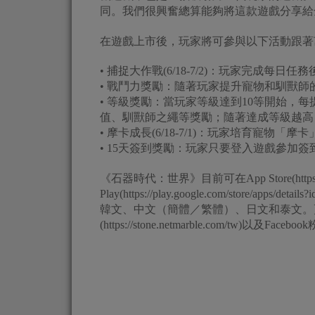
同。我們很興奮總算能夠將這款遊戲分享給
在遊戲上市後，玩家將可參與以下活動跟著
• 捕捉大作戰(6/18-7/2)：玩家完成
• 戰鬥力獎勵：隨著玩家提升寵物和馴獸
• 等級獎勵：當玩家等級達到10等開始，每
值、馴獸師之繩等獎勵；隨著達成等級越高
• 摩卡成長(6/18-7/1)：玩家培育寵
• 15天簽到獎勵：玩家只要登入遊戲參加
《石器時代：世界》目前可在App Store(https://apps
Play(https://play.google.com/store/apps
韓文、中文（簡體／繁體）、日文和泰文。
(https://stone.netmarble.com/tw)以及Faceb