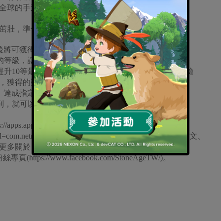
全球的手遊玩家。」
茁壯，準備好擊退機械文明：
每日任務後將可獲得圖章，累積圖章將可獲取好禮。
師的等級，讓陣型戰鬥力達到指定目標，就可領取獎勵。
提升10等最高到90等後，都可獲得包含石幣、貝殼、經驗
，獲得的獎勵越豐富。
物「摩卡」達成指定目標後，就可以獲得藍鑽、寵物幣等獎勵。
簽到，就可以獲得豐厚禮物。
.apple.com/us/app/id1400683584)和 Google
/details?id=com.netmarble.stonemmogb&hl=en_US)下載，並支援英文、
更多關於《石器時代：世界》的資訊，請見官方網站
ook粉絲專頁(https://www.facebook.com/StoneAgeTW/)。