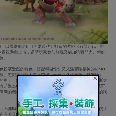
)今(18日)宣布，以國際知名IP《石器時代》打造的遊戲《石器時代：世
。為慶祝遊戲上市，邀請玩家參加好玩又能加強戰鬥力、領好
旅。
扮演遊戲的特色，搭配輕鬆愉快又充滿冒險精神的MMO
旅。遊戲在尼斯大陸上登場，玩家將會化身為「馴獸師」，
×
的勇士，將會蒐集、馴服和訓練寵物，並肩負著保衛尼斯大
有超過250種寵物，包含恐龍、長毛象、豬、狼等。玩家可
洶洶的機械文明的威脅，同時也可以探索史前時代社會的獨
g說：「《石器時代：世界》是全新融合寵物為中心的蒐集元素的手
它有著吸睛的畫面，並和其他MMORPG手機遊戲截然不