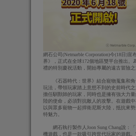
網石公司(Netmarble Corporation
界》，正式在全球172個地區雙平台推出
禮的特別慶祝活動，開始專屬的遠古冒險之
《石器時代：世界》結合寵物蒐集和角色
玩法，帶領玩家踏上意想不到的史前時代之
擔任馴獸師的玩家，同時也是擁有強大力量
陸的使命，必須對抗敵人的攻擊。在遊戲中
以與眾多寵物一起捍衛尼斯大陸，抵抗來勢
特魅力。
網石執行製作人Joon Sung Chan
機遊戲，也是一款吸引跨世代玩家的遊戲。