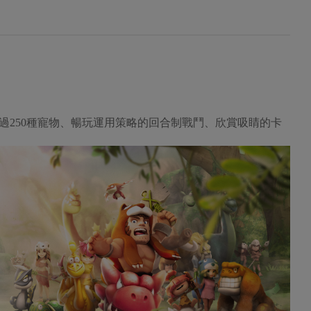
過250種寵物、暢玩運用策略的回合制戰鬥、欣賞吸睛的卡