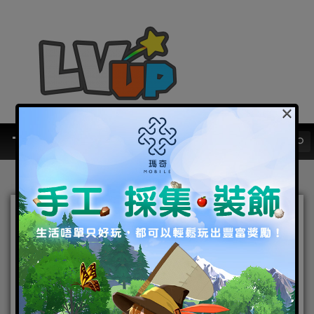
×
鋼鐵人、驚奇隊長星際戰甲
曝光，《漫威超級戰爭》開
啟全新賽季！
2020-07-08
|
Android
,
IOS
,
手機遊戲
漫威超級戰爭