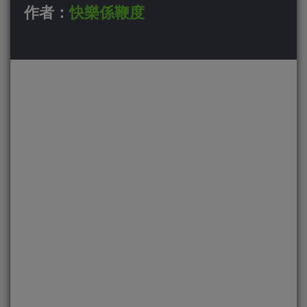
作者：
快樂係鞭度