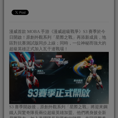
漫威首款 MOBA 手游《漫威超級戰爭》S3 賽季於今
日開啟！原創外觀系列「星際之戰」再添新成員，地
區對抗賽測試版同步上線；同時，一位神秘而強大的
超級英雄正式加入瓦干達戰場！
S3 賽季開啟後，原創外觀系列「星際之戰」將迎來鋼
鐵人與驚奇隊長兩位超級英雄加盟。他們將身披全新