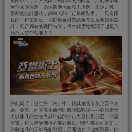
星際戰衣，加入美國隊長和黑豹的陣營，共同迎擊希
阿帝國的侵襲，為保衛地球而戰！承襲「星際之戰」
系列的設計思路，鋼鐵人的「行星級裝甲」、驚奇隊
長的「行星衛士」均以振金材質結合電弧反應技術設
計，配合獨有的戰鬥特效，最大程度地彰顯了超級英
雄外太空作戰能力！
於此同時，誕生於「繭」中，被其創造者英克雷命名
為「亞當」的完美生命體即將降臨戰場——亞當術士
將以非凡的意志力與神秘的宇宙力量抵禦邪惡，守護
宇宙。這位備受期待的英雄將以能量型英雄的身份，
帶著超凡的天賦亮相戰場，展開他在「超級戰爭」的