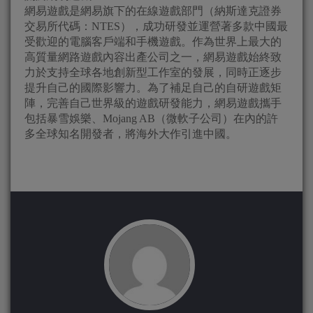
網易遊戲是網易旗下的在線遊戲部門（納斯達克證券
交易所代碼：NTES），成功研發並運營著多款中國最
受歡迎的電腦客戶端和手機遊戲。作為世界上最大的
高質量網路遊戲內容出產公司之一，網易遊戲始終致
力於支持全球各地創新型工作室的發展，同時正逐步
提升自己的國際影響力。為了補足自己的自研遊戲矩
陣，完善自己世界級的遊戲研發能力，網易遊戲攜手
包括暴雪娛樂、Mojang AB（微軟子公司）在內的許
多全球知名開發者，將海外大作引進中國。