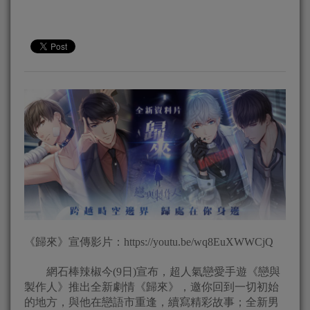
《歸來》宣傳影片：https://youtu.be/wq8EuXWWCjQ
網石棒辣椒今(9日)宣布，超人氣戀愛手遊《戀與
製作人》推出全新劇情《歸來》，邀你回到一切初始
的地方，與他在戀語市重逢，續寫精彩故事；全新男