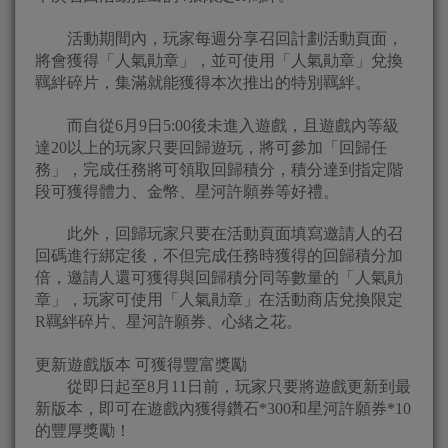
活動期間內，玩家每週分享召回計劃活動頁面，
將會獲得「人氣勛章」，並可使用「人氣勛章」兌換
羈絆碎片，集滿就能獲得本次推出的特別羈絆。
而自從6月9日5:00後未進入遊戲，且遊戲內等級
達20以上的玩家只要回歸遊玩，將可參加「回歸任
務」，完成任務將可領取回歸積分，積分達到指定階
段可獲得體力、金幣、星河許願券等好禮。
此外，回歸玩家只要在活動頁面填寫邀請人的召
回碼進行綁定後，不但完成任務時獲得的回歸積分加
倍，邀請人還可獲得與回歸積分同等數量的「人氣勛
章」，玩家可使用「人氣勛章」在活動商店兌換限定
R羈絆碎片、星河許願券、心緒之花。
更新遊戲版本 可獲得豐富獎勵
從即日起至8月11日前，玩家只要將遊戲更新到最
新版本，即可在遊戲內獲得鑽石*300和星河許願券*10
的豐厚獎勵！