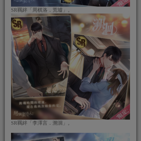
SR羈絆「周棋洛．荒墟」。
SR羈絆「李澤言．溯洄」。