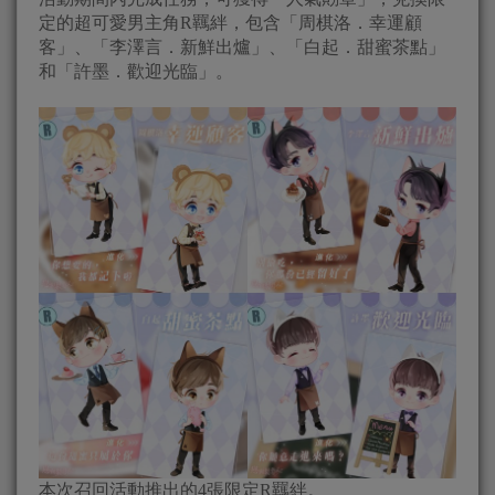
定的超可愛男主角R羈絆，包含「周棋洛．幸運顧
客」、「李澤言．新鮮出爐」、「白起．甜蜜茶點」
和「許墨．歡迎光臨」。
本次召回活動推出的4張限定R羈絆。