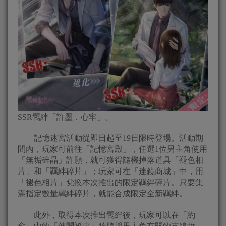
SSR羈絆「許墨．心牢」。
記憶迷宮活動從即日起至19日限時登場。活動期
間內，玩家可前往「記憶宮殿」，任選1位男主角使用
「無垢碎晶」許願，就可獲得隨機掉落道具「褪色相
片」和「羈絆碎片」；玩家可在「迷鏡商城」中，用
「褪色相片」兌換本次推出的限定羈絆碎片。只要集
滿指定數量羈絆碎片，就能合成限定全新羈絆。
此外，取得本次推出羈絆後，玩家可以在「約