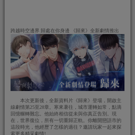
跨越時空邊界 歸處在你身邊 《歸來》全新劇情推出
本次更新後，全新資料片《歸來》登場，開啟主
線劇情第25至28章。寒來暑往，城市運轉如常，點滴
回憶輾轉難忘。他始終相信從未與你真正告別。現
在，世界復位，所有一切重歸正軌。你離開戀語市的
這段時光，他經歷了怎樣的過往？邀請玩家一起來探
索更多精采劇情!