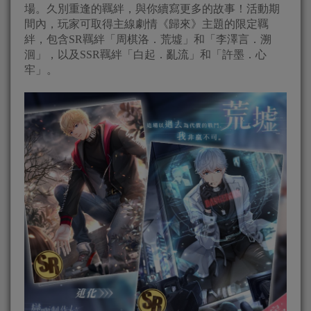
場。久別重逢的羈絆，與你續寫更多的故事！活動期
間內，玩家可取得主線劇情《歸來》主題的限定羈
絆，包含SR羈絆「周棋洛．荒墟」和「李澤言．溯
洄」，以及SSR羈絆「白起．亂流」和「許墨．心
牢」。