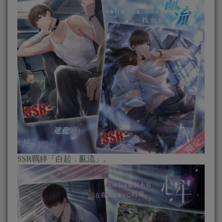
SSR羈絆「白起．亂流」。