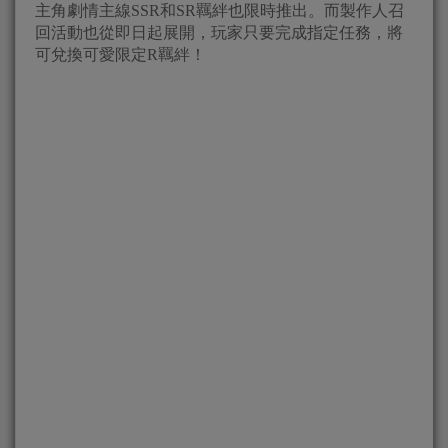
主角劇情主線SSR和SR羈絆也限時推出。而製作人召
回活動也從即日起展開，玩家只要完成指定任務，將
可兌換可愛限定R羈絆！