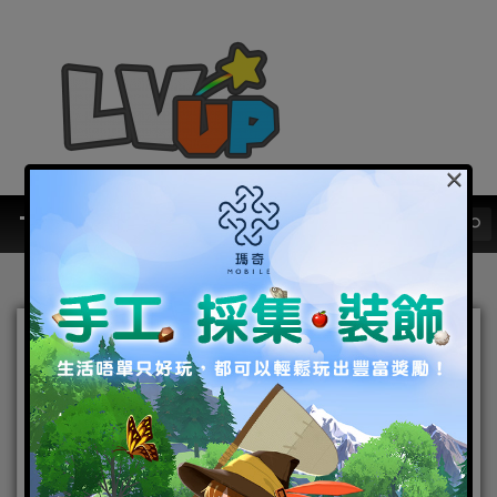
×
世界復位 重歸正軌 《戀與製
作人》開啟全新劇情 製作人
召回活動 同步登場
2020-07-09
|
Android
,
IOS
,
好康活動
,
手機遊戲
戀與製作
人