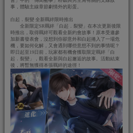
會」中的「傳聞祕事」聆聽與男主角有關的支線故
事，體驗主線章節劇情外的彩蛋。
白起．裂變 全新羈絆限時推出
全新限定SR羈絆「白起．裂變」在本次更新後限
時推出，取得羈絆可觀看全新約會故事！原本受邀參
加新書發表會，沒想到你卻意外和白起捲入了一場危
機，要如何化解，又會遇到哪些意想不到的事情呢？
即日起至19日前，玩家都有機會獲取限定羈絆「白
起．裂變」，觀看全新與白起邂逅的故事。活動結束
後，將暫無獲得本張羈絆的途徑！