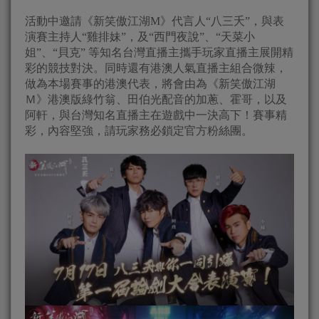
活動中邀請《新笑傲江湖
M
》代言人“八三夭”，與表
演賽主持人“
雞排妹”，及“西門夜說”、“天菜小
姐”、“貝克” 等知名台灣直播主攜手玩家直播主展開精
彩的競技對決。
同時還有港澳人氣直播主組合微辣，
做為本場賽事的港澳代表，
將會由為《新笑傲江湖
Ｍ》港澳版綠竹翁、田伯光配音的加蔥、
霍哥，以及
阿軒，與台灣知名直播主在遊戲中一決高下！賽事精
彩，
內容堅強，請玩家務必鎖定官方粉絲團。