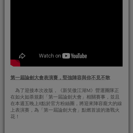
第一屆論劍大會表演賽，堅強陣容與你不見不
散
為了迎接本次改版，《新笑傲江湖
M
》營運團隊正
在如火如荼規劃「
第一屆論劍大會」相關賽事，並且
在本週五晚上
8
點於官方粉絲團，
將迎來陣容龐大的線
上表演賽，為「第一屆論劍大會」
點燃首波的激戰火
花！