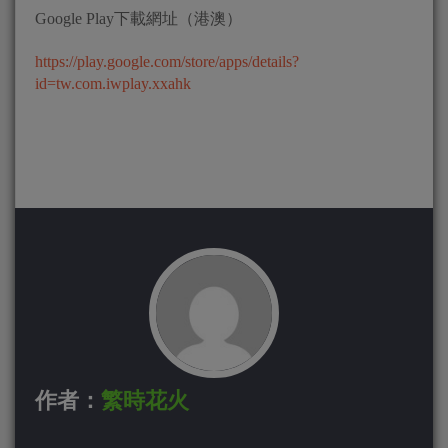
Google Play
下載網址（港澳）
https://play.google.com/store/
apps/details?
id=tw.com.iwplay.
xxahk
作者：
繁時花火