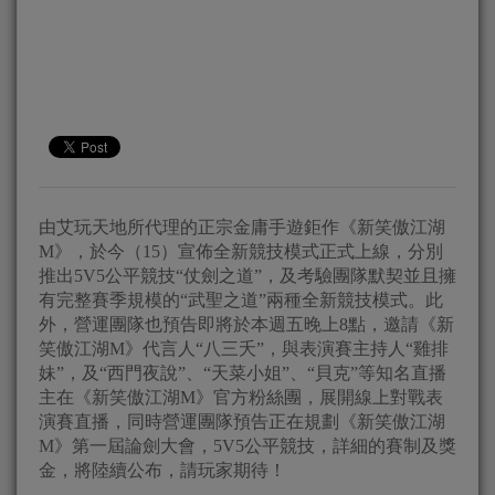
由艾玩天地所代理的正宗金庸手遊鉅作《新笑傲江湖
M
》，於今（
1
5
）宣佈全新競技模式正式上線，
分別
推出
5V5
公平競技“
仗劍之道”，及考驗團隊默契並且擁
有完整賽季規模的“武聖之道”
兩種全新競技模式。此
外，營運團隊也預告即將於本週五晚上
8
點，
邀請《新
笑傲江湖
M
》代言人“八三夭”，與表演賽主持人“
雞排
妹”，及“西門夜說”、“天菜小姐”、“貝克”
等知名直播
主在《新笑傲江湖
M
》官方粉絲團，
展開線上對戰表
演賽直播，同時營運團隊預告正在規劃《新笑傲江湖
M
》第一屆論劍大會，
5V5
公平競技，詳細的賽制及獎
金，
將陸續公布，請玩家期待！