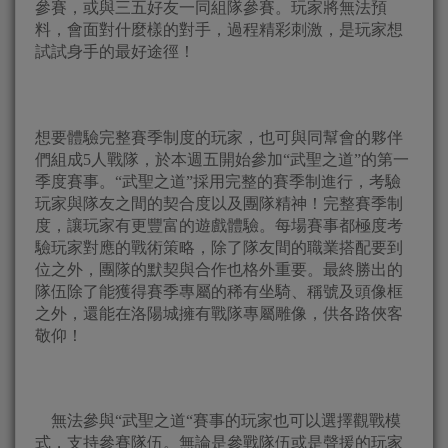
參賽，
或與三五好友一同組隊參賽。玩家將無法預
料，
會面對什麼樣的對手，過程精彩刺激，
是玩家想
試試身手的最好途徑！
想要體驗完整賽季制度的玩家，也可與同幫會的夥伴
們組成
5
人戰隊
，於本週五開始參加“武聖之道”的第一
季度賽事。“武聖之道”
採用完整的賽季制進行，
考驗
玩家與隊友之間的契合度以及團隊精神！完整賽季制
度，
讓玩家有更豐富的遊戲體驗。
每場賽事都極度考
驗玩家對應的戰術策略，
除了隊友間的職業搭配要到
位之外，團隊的默契與合作也格外重要。
最終勝出的
隊伍除了能獲得賽季專屬的稀有坐騎、
稱號及頭像框
之外，還能在洛陽城擁有戰隊專屬雕像，
供各路俠客
敬仰！
無法參與“武聖之道“賽事的玩家也可以選擇觀戰模
式，
支持參賽隊伍。
無論是參戰隊伍或是聲援的玩家