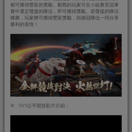
都可獲得豐富的獎勵。
觀戰的玩家可在小組賽至冠軍
賽中選定聲援的隊伍，即可獲得獎勵。
若聲援的隊伍
獲勝，玩家將可獲得豐富獎勵，
與摘冠隊伍一同分享
勝利的喜悅！
※
5V5
公平競技影片介紹：