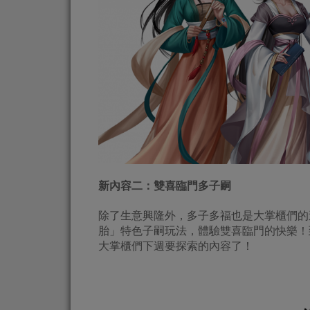
新內容二：雙喜臨門多子嗣
除了生意興隆外，多子多福也是大掌櫃們的
胎」特色子嗣玩法，體驗雙喜臨門的快樂！
大掌櫃們下週要探索的內容了！