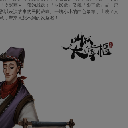
「皮影藝人」預約就送！「皮影戲」又稱「影子戲」或「燈
影以表演故事的民間戲劇。一塊小小的白色幕布，上映了人
意，帶來意想不到的效益喔！