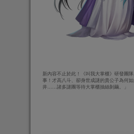
新內容不止於此！《叫我大掌櫃》研發團隊
事！才高八斗、卻身世成謎的貴公子為何如
井……諸多謎團等待大掌櫃抽絲剝繭。」