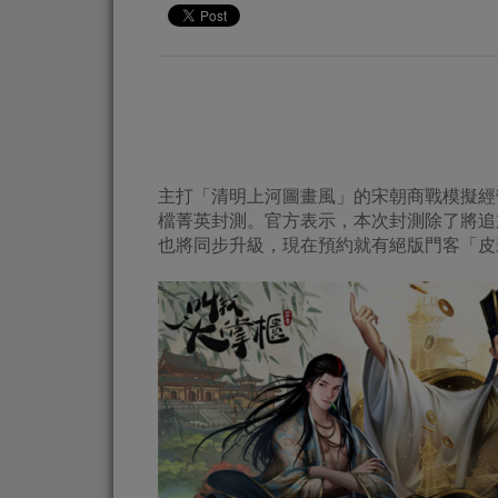
主打「清明上河圖畫風」的宋朝商戰模擬經營手
檔菁英封測。官方表示，本次封測除了將追
也將同步升級，現在預約就有絕版門客「皮