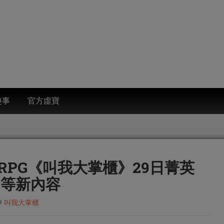
趣事
官方虛寶
PG《叫我大掌櫃》29日菁英
」等新內容
叫我大掌櫃