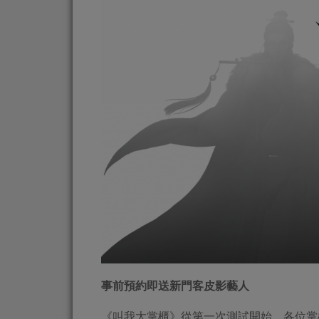
事前預約即送新門客皮影藝人
《叫我大掌櫃》從第一次測試開始，各位掌