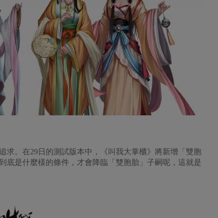
追求。在29日的測試版本中，《叫我大掌櫃》將新增「雙胞
到底是什麼樣的條件，才會降臨「雙胞胎」子嗣呢，這就是