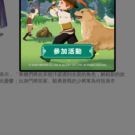
表示，「掌櫃們將在宋朝汴梁遇到全新的角色，解鎖新的故
此憂鬱；出身門將世家、驍勇善戰的少將軍為何投身市