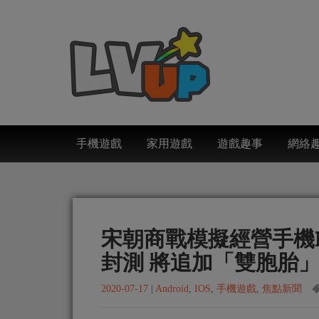
手機遊戲
家用遊戲
遊戲趣事
網絡
宋朝商戰模擬經營手機R
封測 將追加「雙胞胎
2020-07-17
|
Android
,
IOS
,
手機遊戲
,
焦點新聞