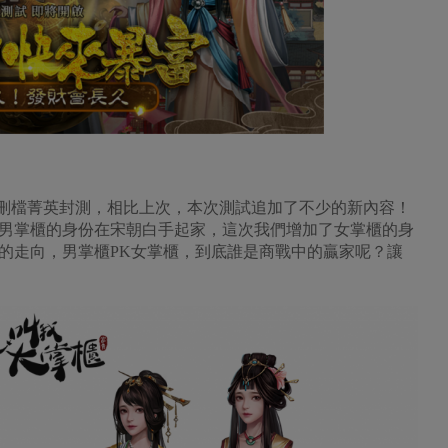
id不刪檔菁英封測，相比上次，本次測試追加了不少的新內容！
男掌櫃的身份在宋朝白手起家，這次我們增加了女掌櫃的身
的走向，男掌櫃PK女掌櫃，到底誰是商戰中的贏家呢？讓