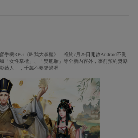
機RPG《叫我大掌櫃》，將於7月29日開啟Android不刪
加「女性掌櫃」、「雙胞胎」等全新內容外，事前預約獎勵
影藝人」，千萬不要錯過喔！