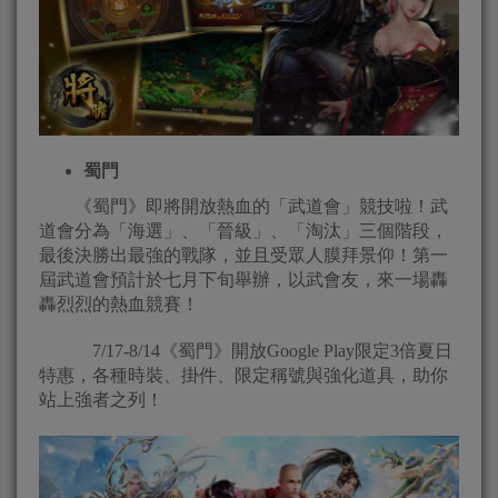
蜀門
《蜀門》即將開放熱血的「武道會」競技啦！武
道會分為「海選」、「晉級」、「淘汰」三個階段，
最後決勝出最強的戰隊，並且受眾人膜拜景仰！第一
屆武道會預計於七月下旬舉辦，以武會友，來一場轟
轟烈烈的熱血競賽！
7/17-8/14《蜀門》開放Google Play限定3倍夏日
特惠，各種時裝、掛件、限定稱號與強化道具，助你
站上強者之列！