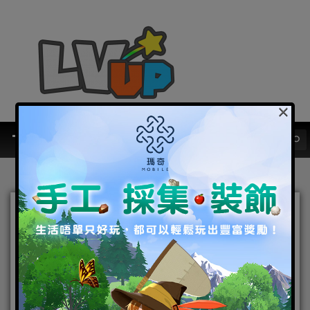
×
All9Fun x Google Play
TW夏日三倍特惠開跑！
同步釋出近期更新內容
2020-07-17
|
Android
,
IOS
,
手機遊戲
,
焦點新聞