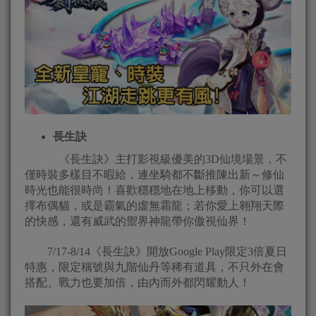
長生訣
《長生訣》主打影視級優美的3D仙境場景，不
僅時裝多樣目不暇給，連坐騎都不斷推陳出新～修仙
時光也能很時尚！喜歡穩穩地在地上移動，你可以選
擇布偶貓，或是霸氣的虛無霜龍；若你愛上翱翔天際
的快感，還有威武的禦界神龍帶你傲視仙界！
7/17-8/14《長生訣》開放Google Play限定3倍夏日
特惠，限定稱號與九階仙丹等稀有道具，不只外在會
搭配、戰力也要加倍，由內而外都閃耀動人！