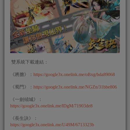
雙系統下載連結：
《將膽》：
https://google3x.onelink.me/oBxg/bda89068
《蜀門》：
https://google3x.onelink.me/NGZn/31bbe806
《一劍傾城》：
https://google3x.onelink.me/lDgM/71903de8
《長生訣》：
https://google3x.onelink.me/U49M/6713323b