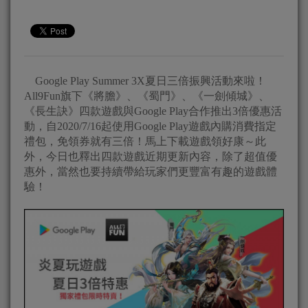
Google Play Summer 3X
夏日三倍振興活動來啦！
All9Fun
旗下《將膽》、《
蜀門》、《一劍傾城》、
《長生訣》四款遊戲與
Google Play
合作推出
3
倍優惠活
動，自
2020/7/16
起使用
Go
ogle Play
遊戲內購消費指定
禮包，免領券就有三倍！
馬上下載遊戲領好康～此
外，今日也釋出四款遊戲近期更新內容，
除了超值優
惠外，當然也要持續帶給玩家們更豐富有趣的遊戲體
驗！