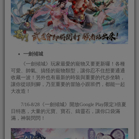
一劍傾城
《一劍傾城》玩家最愛的寵物又要更新囉！各種
可愛、帥氣、搞怪的寵物類型，讓你忍不住想要通通
收藏一波！另外也有最新的時裝與重要的代步坐騎，
讓你從頭到腳，乃至重要的冒險小跟班們，都能一起
大改造！
7/16-8/28《一劍傾城》開放Google Play限定3倍夏
日特惠，大量的元寶、寶石、鑄靈石，讓你口袋滿
滿，神裝閃閃！