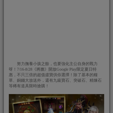
努力撫養小孩之餘，也要強化主公自身的戰力
呀！7/16-8/28《將膽》開放Google Play限定夏日特
惠，不只三倍的超值虛寶供你選擇！除了基本的糧
草、銅錢大放送外，還有九級寶石、突破石、精煉石
等稀有道具限時搶購！