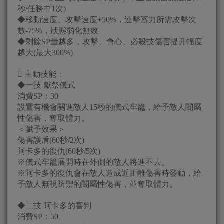
秒/任務中1次)
◆移動速度、攻擊速度+50%，連擊蓄力所需攻擊次
數-75%，狀態弱化無效
◆剩餘SP量越多，攻擊、會心、必殺技傷害提升幅度
越大(最大300%)
 主動技能：
◆一技 獻祭儀式
消費SP：30
設置有機會關進敵人15秒的儀式牢籠，給予敵人闇屬
性傷害，奪取體力。
＜賦予效果＞
傷害護盾(60秒/2次)
阿卡多的復仇(60秒/5次)
※儀式牢籠展開時在外側的敵人將進不去。
※阿卡多的復仇會在敵人造成近距離傷害時發動，給
予敵人無視防禦的闇屬性傷害，並奪取體力。
◆二技 阿卡多的審判
消費SP：50