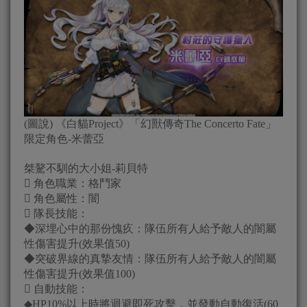
(圖說) 《白貓Project》「幻獸傳奇The Concerto Fate」
限定角色-米蕾亞
桀驁不馴的大小姐-莉貝特
 角色職業：格鬥家
 角色屬性：闇
 隊長技能：
◆深埋心中的那份愧疚：隊伍所有人給予敵人的闇屬
性傷害提升(效果值50)
◆突破界線的真摯友情：隊伍所有人給予敵人的闇屬
性傷害提升(效果值100)
 自動技能：
◆HP10%以上時將迴避即死攻擊，並發動自動復活(60