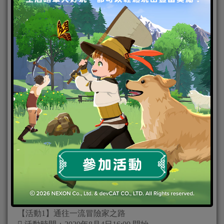
(圖說) 《白貓Project》「幻獸傳奇The Concerto Fate」
限定角色-莉貝特
《白貓 Project》期間限定活動同步上線
歡慶「幻獸傳奇The Concerto Fate」新篇章上線，自8
月4日起《白貓 Project》同步推出一系列期間限定活動
回饋玩家，於活動時間內登入遊戲，玩家完成系列活
動可獲得免費寶石、幻獸傳奇限定角色池10+1抽、
「武器合成」金幣減半與能力提升等期間限定活動。
【活動1】通往一流冒險家之路