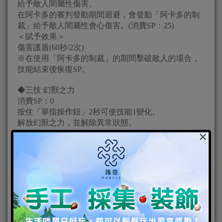
給予敵人闇屬性傷害。
在阿卡多的審判發動期間迴避，會發動「阿卡多的制
裁」給予敵人闇屬性會心傷害。(消費SP：25)
＜賦予效果＞
傷害護盾(60秒/2次)
※在使用「阿卡多的制裁」的期間擊破敵人的場合，
技能結束後恢復SP。
◆三技 幻獸之力
消費SP：0
按住「單指操作鈕」2秒可使技能1變化。
解放幻獸之力，並解除異常狀態。
×
＜賦予效果＞
幻獸之力(60秒/一般攻擊傷害+1000%，攻擊速度、會
心傷害+100%，異常狀態無效)
※幻獸之力狀態下，HP不會低於1，且無法受到恢復
效果。
※幻獸之力狀態下，SP將暫時完全恢復且不會減少。
結束後，SP量將回到發動前的狀態。
※任務中僅能使用3次。