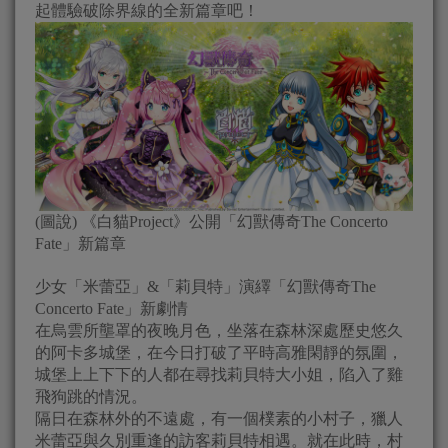
起體驗破除界線的全新篇章吧！
(圖說) 《白貓Project》公開「幻獸傳奇The Concerto
Fate」新篇章
少女「米蕾亞」&「莉貝特」演繹「幻獸傳奇The
Concerto Fate」新劇情
在烏雲所壟罩的夜晚月色，坐落在森林深處歷史悠久
的阿卡多城堡，在今日打破了平時高雅閑靜的氛圍，
城堡上上下下的人都在尋找莉貝特大小姐，陷入了雞
飛狗跳的情況。
隔日在森林外的不遠處，有一個樸素的小村子，獵人
米蕾亞與久別重逢的訪客莉貝特相遇。就在此時，村