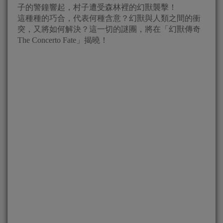
子的警鐘響起，村子遭受森林裡的幻獸襲擊！
這種種的巧合，代表何種含意？幻獸與人類之間的衝
突，又將如何解決？這一切的謎團，將在「幻獸傳奇
The Concerto Fate」揭曉！