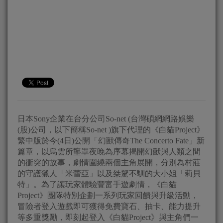
日本Sony企業在台分公司So-net (台灣碩網網路娛樂
(股)公司，以下簡稱So-net )旗下代理的《白貓Project》
繁中版於今(4日)公開「幻獸傳奇The Concerto Fate」新
篇章，以烏雲所壟罩夜晚為序幕揭開幻獸與人類之間
的衝突的故事，劇情圍繞兩個主角展開，分別為村莊
的守護獵人「米蕾亞」以及桀驁不馴的大小姐「莉貝
特」。為了讓玩家體驗豐富手遊劇情，《白貓
Project》團隊特別企劃一系列玩家回饋與升級活動，
冒險者登入遊戲即可獲得免費寶石、抽卡、能力提升
等多重獎勵，即刻起登入《白貓Project》與主角們一