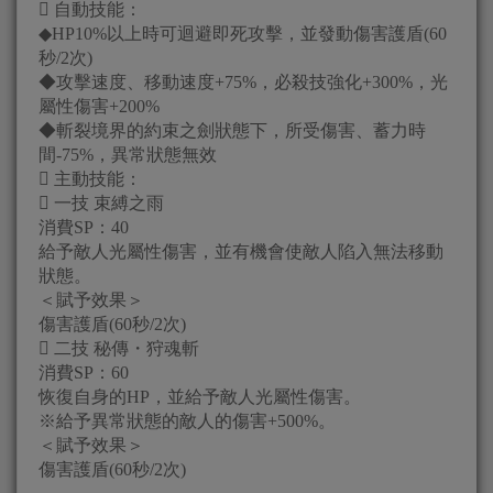
 自動技能：
◆HP10%以上時可迴避即死攻擊，並發動傷害護盾(60
秒/2次)
◆攻擊速度、移動速度+75%，必殺技強化+300%，光
屬性傷害+200%
◆斬裂境界的約束之劍狀態下，所受傷害、蓄力時
間-75%，異常狀態無效
 主動技能：
 一技 束縛之雨
消費SP：40
給予敵人光屬性傷害，並有機會使敵人陷入無法移動
狀態。
＜賦予效果＞
傷害護盾(60秒/2次)
 二技 秘傳・狩魂斬
消費SP：60
恢復自身的HP，並給予敵人光屬性傷害。
※給予異常狀態的敵人的傷害+500%。
＜賦予效果＞
傷害護盾(60秒/2次)