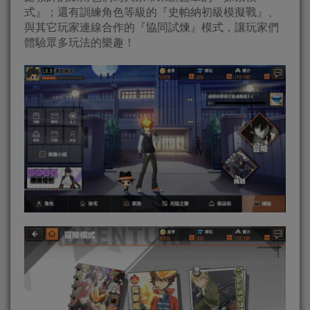
式』；還有訓練角色等級的『史帕納初級模擬戰』、
與其它玩家連線合作的『協同試煉』模式，讓玩家們
體驗眾多玩法的樂趣！