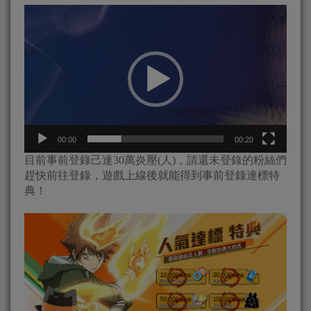
視
訊
播
放
器
00:00
00:20
目前事前登錄己達30萬炎壓(人)，請還未登錄的粉絲們
趕快前往登錄，遊戲上線後就能得到事前登錄達標特
典！