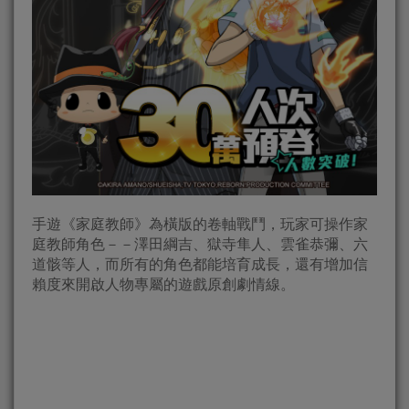
手遊《家庭教師》為橫版的卷軸戰鬥，玩家可操作家
庭教師角色－－澤田綱吉、獄寺隼人、雲雀恭彌、六
道骸等人，而所有的角色都能培育成長，還有增加信
賴度來開啟人物專屬的遊戲原創劇情線。