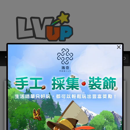
×
《家庭教師》HITMAN
REBORN!手遊雙平台火熱預
約中，事前登錄突破30萬
人，官方再釋出遊戲系統介
紹！