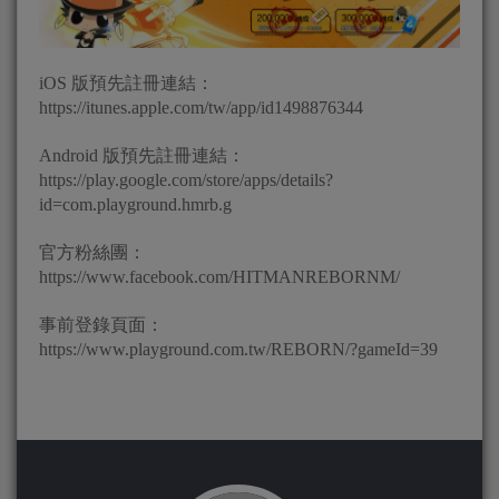
iOS 版預先註冊連結：
https://itunes.apple.com/tw/app/id1498876344
Android 版預先註冊連結：
https://play.google.com/store/apps/details?
id=com.playground.hmrb.g
官方粉絲團：
https://www.facebook.com/HITMANREBORNM/
事前登錄頁面：
https://www.playground.com.tw/REBORN/?gameId=39