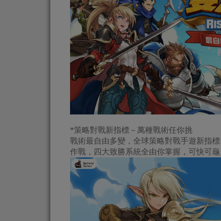
*策略對戰新指標－萬種戰術任你挑
戰術最自由多變，全球策略對戰手遊新指標
作戰，四大致勝系統全由你掌握，可快可龜