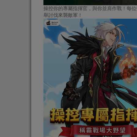
操控你的專屬指揮官，與你並肩作戰！每位
舉討伐來襲敵軍！