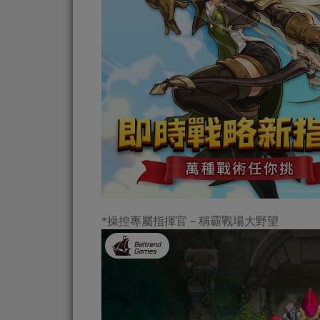
*操控專屬指揮官－稱霸戰場大野望