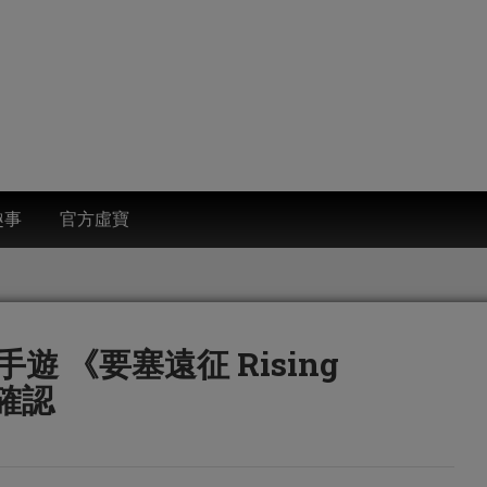
趣事
官方虛寶
 《要塞遠征 Rising
理確認