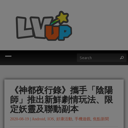
《神都夜行錄》攜手「陰陽
師」推出新鮮劇情玩法、限
定妖靈及聯動副本
2020-08-19
|
Android
,
IOS
,
好康活動
,
手機遊戲
,
焦點新聞