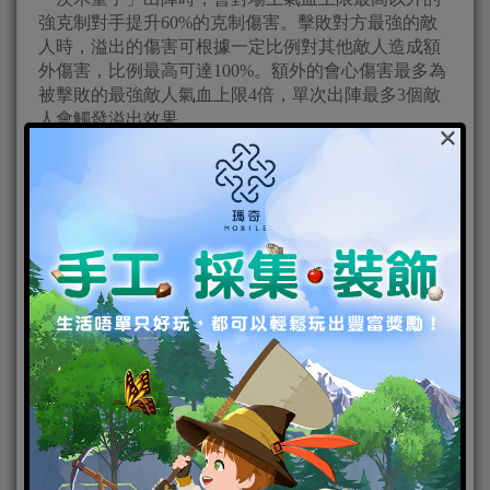
強克制對手提升60%的克制傷害。擊敗對方最強的敵
人時，溢出的傷害可根據一定比例對其他敵人造成額
外傷害，比例最高可達100%。額外的會心傷害最多為
被擊敗的最強敵人氣血上限4倍，單次出陣最多3個敵
人會觸發溢出效果。
×
圖4《神都夜行錄》戰鬥中「茨木童子」可將自己的手
從地獄中召喚而出，吞噬一切。
神都×陰陽師 期間限定玩法「時空裂隙」
為拯救阿倍內親王，降妖師一次次回溯時間，然而命
運的絲網終究存在著空隙，來自於其他時空的大妖穿