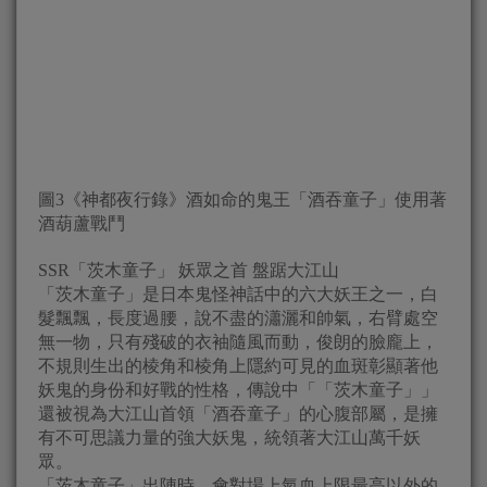
圖3《神都夜行錄》酒如命的鬼王「酒吞童子」使用著
酒葫蘆戰鬥
SSR「茨木童子」 妖眾之首 盤踞大江山
「茨木童子」是日本鬼怪神話中的六大妖王之一，白
髮飄飄，長度過腰，說不盡的瀟灑和帥氣，右臂處空
無一物，只有殘破的衣袖隨風而動，俊朗的臉龐上，
不規則生出的棱角和棱角上隱約可見的血斑彰顯著他
妖鬼的身份和好戰的性格，傳說中「「茨木童子」」
還被視為大江山首領「酒吞童子」的心腹部屬，是擁
有不可思議力量的強大妖鬼，統領著大江山萬千妖
眾。
「茨木童子」出陣時，會對場上氣血上限最高以外的