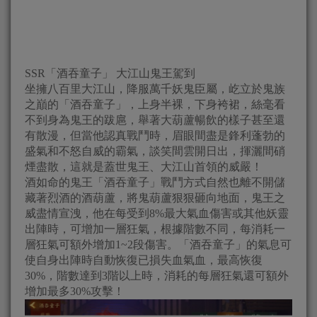
SSR「酒吞童子」 大江山鬼王駕到
坐擁八百里大江山，降服萬千妖鬼臣屬，屹立於鬼族
之巔的「酒吞童子」，上身半裸，下身袴裙，絲毫看
不到身為鬼王的跋扈，舉著大葫蘆暢飲的樣子甚至還
有散漫，但當他認真戰鬥時，眉眼間盡是鋒利蓬勃的
盛氣和不怒自威的霸氣，談笑間雲開日出，揮灑間硝
煙盡散，這就是蓋世鬼王、大江山首領的威嚴！
酒如命的鬼王「酒吞童子」戰鬥方式自然也離不開儲
藏著烈酒的酒葫蘆，將鬼葫蘆狠狠砸向地面，鬼王之
威盡情宣洩，他在每受到8%最大氣血傷害或其他妖靈
出陣時，可增加一層狂氣，根據階數不同，每消耗一
層狂氣可額外增加1~2段傷害。「酒吞童子」的氣息可
使自身出陣時自動恢復已損失血氣血，最高恢復
30%，階數達到3階以上時，消耗的每層狂氣還可額外
增加最多30%攻擊！