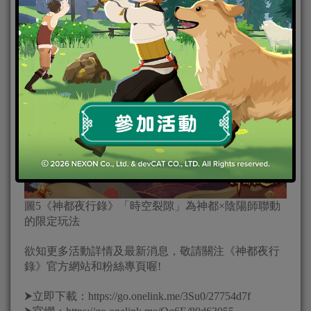
過縫隙，威脅著正處於盛世的大唐神都。
「時空裂隙」玩法有多層的boss戰鬥副本，每層boss的
血量都大幅提升，三層後的boss還有特殊機制，裂隙
中的大妖各個攜帶著時空之力，等著大人來挑戰！
圖5《神都夜行錄》「時空裂隙」為神都×陰陽師聯動
的限定玩法
欲知更多活動詳情及最新消息，敬請關注《神都夜行
錄》官方網站和粉絲專頁喔!
⮞立即下載：https://go.onelink.me/3Su0/27754d7f