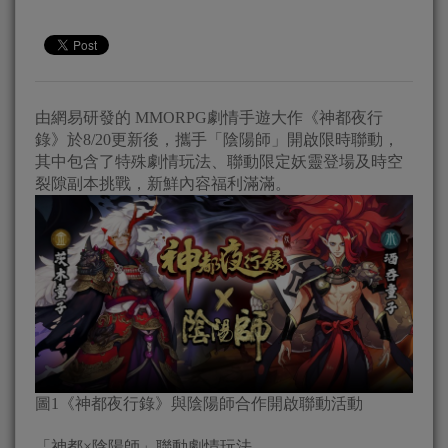
由網易研發的 MMORPG劇情手遊大作《神都夜行
錄》於8/20更新後，攜手「陰陽師」開啟限時聯動，
其中包含了特殊劇情玩法、聯動限定妖靈登場及時空
裂隙副本挑戰，新鮮內容福利滿滿。
圖1《神都夜行錄》與陰陽師合作開啟聯動活動
「神都×陰陽師」聯動劇情玩法