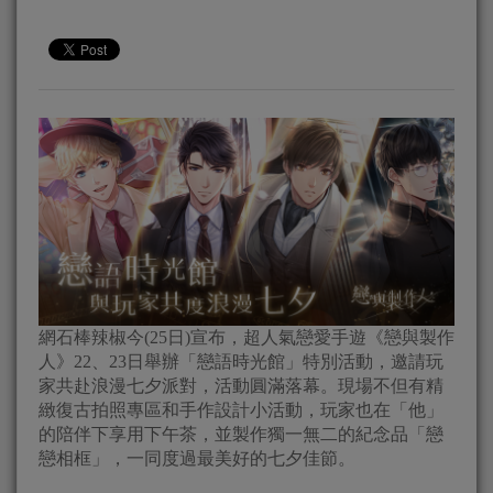
網石棒辣椒今(25日)宣布，超人氣戀愛手遊《戀與製作
人》22、23日舉辦「戀語時光館」特別活動，邀請玩
家共赴浪漫七夕派對，活動圓滿落幕。現場不但有精
緻復古拍照專區和手作設計小活動，玩家也在「他」
的陪伴下享用下午茶，並製作獨一無二的紀念品「戀
戀相框」，一同度過最美好的七夕佳節。