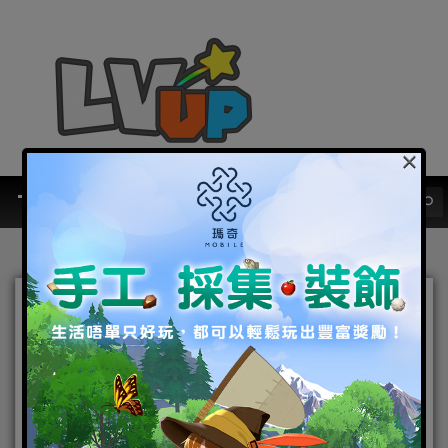
×
鎏金回憶 與你相約戀語時光
館 《戀與製作人》七夕復古
派對 圓滿落幕
2020-08-25
|
Android
,
IOS
,
好康活動
,
手機遊戲