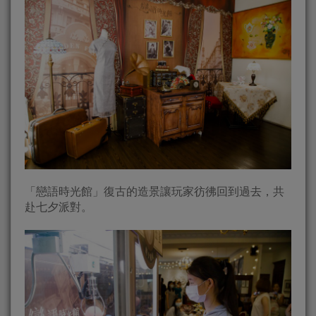
「戀語時光館」復古的造景讓玩家彷彿回到過去，共
赴七夕派對。