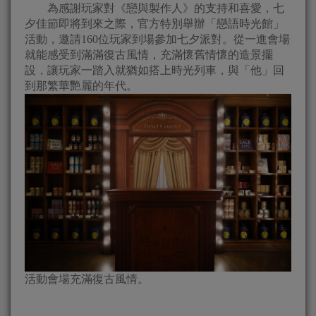
為感謝玩家對《戀與製作人》的支持和喜愛，七
夕佳節即將到來之際，官方特別舉辦「戀語時光館」
活動，邀請160位玩家到場參加七夕派對。從一進會場
就能感受到滿滿復古風情，充滿懷舊情懷的造景擺
設，讓玩家一踏入就猶如搭上時光列車，與「他」回
到那繁華艷麗的年代。
活動會場充滿復古風情。