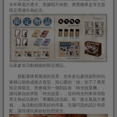
水年華底片透卡、黑膠唱片杯墊、懷舊糖果盒等主題
限定周邊作為紀念。
玩家參加活動精緻的限定禮品。
搭配著懷舊風情的造景，也有多位參與派對的玩
家精心裝扮成復古造型，與心愛的「他」拍下了應景
拍立得留念。而會場另一側則設有「時光扭蛋機」，
讓玩家自由夾取「時光扭蛋」，並向時光列車長領取
男主角給玩家的「專屬私語信紙」和「復古風底片書
籤」，為活動拉開美好的序幕，充滿巧思的設計和搭
配，讓現場玩家紛紛拍照留念。