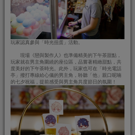
玩家認真參與「時光扭蛋」活動。
現場《戀與製作人》也準備精美的下午茶甜點，
玩家就在男主角圍繞的座位區，品嘗著精緻甜點，共
度美好的下午茶時光。此外，玩家也可在「時光電話
亭」撥打專線給心儀的男主角，聆聽「他」親口呢喃
的七夕祝福，提前感受與男主角共度節日的氛圍！