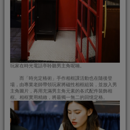
玩家在時光電話亭聆聽男主角呢喃。
而「時光定格術」手作相框課活動也在隨後登
場，由專業老師帶領玩家將磁性相框組裝，並放入男
主角圖片，再用充滿男主角元素的各式配件裝飾相
框。相框實用精緻，將最獨一無二的回憶定格。