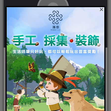
×
作者：
粉紅大少爺