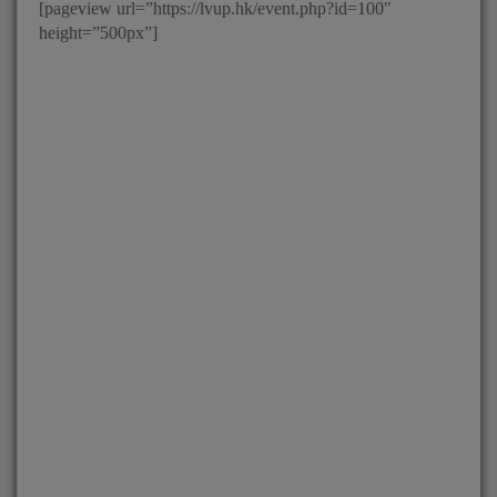
[pageview url=”https://lvup.hk/event.php?id=100″
height=”500px”]