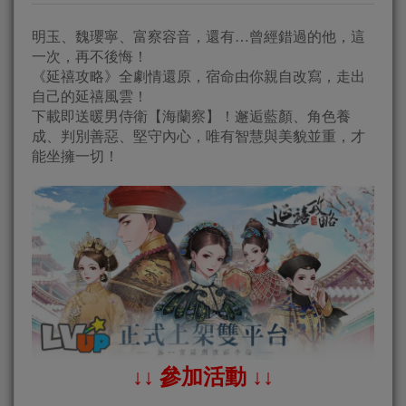
明玉、魏瓔寧、富察容音，還有…曾經錯過的他，這
一次，再不後悔！
《延禧攻略》全劇情還原，宿命由你親自改寫，走出
自己的延禧風雲！
下載即送暖男侍衛【海蘭察】！邂逅藍顏、角色養
成、判別善惡、堅守內心，唯有智慧與美貌並重，才
能坐擁一切！
↓↓ 參加活動 ↓↓