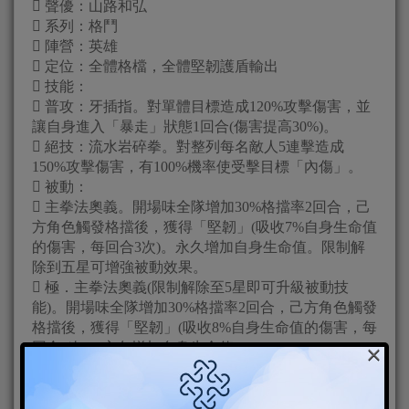
 聲優：山路和弘
 系列：格鬥
 陣營：英雄
 定位：全體格檔，全體堅韌護盾輸出
 技能：
 普攻：牙插指。對單體目標造成120%攻擊傷害，並
讓自身進入「暴走」狀態1回合(傷害提高30%)。
 絕技：流水岩碎拳。對整列每名敵人5連擊造成
150%攻擊傷害，有100%機率使受擊目標「內傷」。
 被動：
 主拳法奧義。開場味全隊增加30%格擋率2回合，己
方角色觸發格擋後，獲得「堅韌」(吸收7%自身生命值
的傷害，每回合3次)。永久增加自身生命值。限制解
除到五星可增強被動效果。
 極．主拳法奧義(限制解除至5星即可升級被動技
能)。開場味全隊增加30%格擋率2回合，己方角色觸發
格擋後，獲得「堅韌」(吸收8%自身生命值的傷害，每
×
回合4次)。永久增加自身生命值。