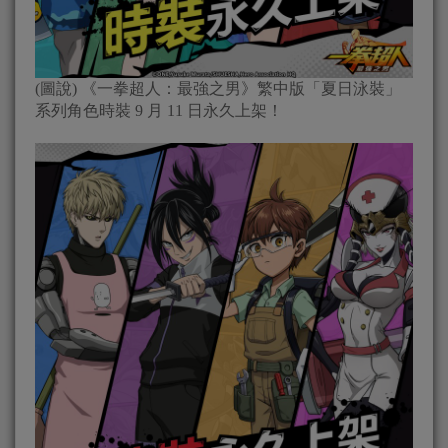
(圖說) 《一拳超人：最強之男》繁中版「夏日泳裝」
系列角色時裝 9 月 11 日永久上架！