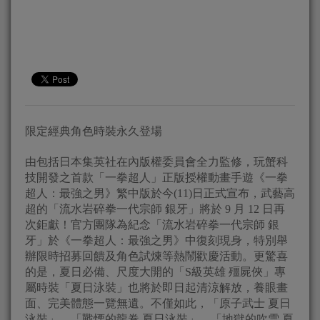
限定經典角色時裝永久登場
由包括日本集英社在內版權委員會全力監修，玩蟹科
技開發之首款「一拳超人」正版授權動畫手遊《一拳
超人：最強之男》繁中版於今(11)日正式宣布，武藝高
超的「流水岩碎拳一代宗師 銀牙」將於 9 月 12 日再
次鉅獻！官方團隊為紀念「流水岩碎拳一代宗師 銀
牙」於《一拳超人：最強之男》中復刻現身，特別舉
辦限時招募回饋及角色試煉等熱鬧歡慶活動。更驚喜
的是，夏日必備、尺度大開的「S級英雄 殭屍俠」專
屬時裝「夏日泳裝」也將於即日起清涼解放，養眼畫
面、完美體態一覽無遺。不僅如此，「原子武士 夏日
泳裝」、「戰慄的龍卷 夏日泳裝」、「地獄的吹雪 夏