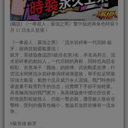
(圖說) 《一拳超人：最強之男》繁中版經典角色時裝 9
月 11 日永久登場！
《一拳超人：最強之男》「流水岩碎拳一代宗師 銀
牙」經典技能霸氣重現！
銀牙，英雄協會認證S級排名第3名，本名為邦古。流
水岩碎拳的創始人，一代宗師的典範，同時也為惡名
昭彰、首席弟子「餓狼」的師傅。武術剛柔並濟，行
雲流水間將流水岩碎拳演繹淋漓盡致，舉手投足間展
現強大氣場，氣勢十足且威力令人震懾。戰鬥時抱持
著盡量不殺害對手的信念，但實際下手卻不知輕重。
具有極高強的戰鬥實力，為英雄協會中傑出佼佼者，
即使面對龍級怪人，仍能一擊必殺，遭受敵人致命攻
擊時，受到的傷害也極小，無論其攻防皆擁有一流水
準。
S級英雄 銀牙