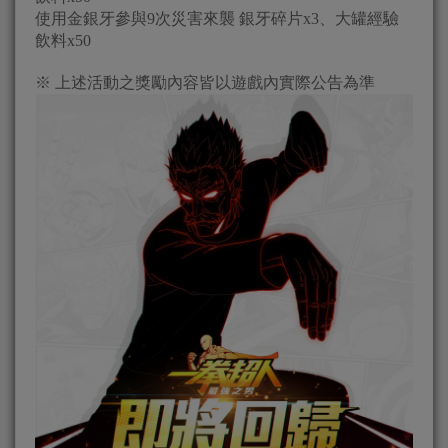
使用金銀牙參與9次災害來襲 銀牙碎片x3、大罐經驗
飲料x50
※ 上述活動之獎勵內容皆以遊戲內實際公告為準