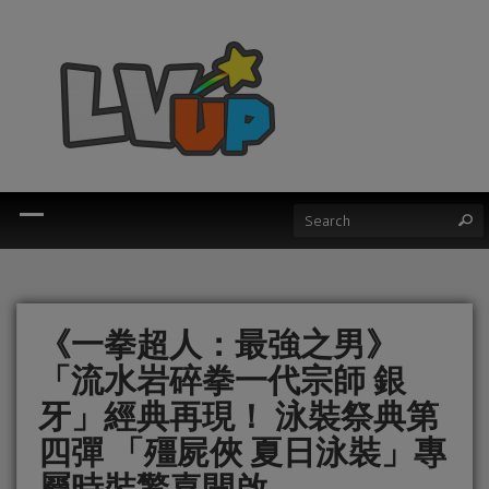
《一拳超人：最強之男》
「流水岩碎拳一代宗師 銀
牙」經典再現！ 泳裝祭典第
四彈 「殭屍俠 夏日泳裝」專
屬時裝驚喜開啟