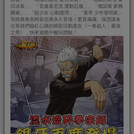
日泳裝」、「音速索尼克 運動忍服」、「傑諾斯 家務
圍裙」、「蚊少女 心動護理」、「童帝 少年發明家」
等經典角色時裝也將永久登場！驚喜滿滿、保證讓各
位英雄們臉紅心跳的精彩活動盡在《一拳超人：最強
之男》，快來遊戲中暢玩體驗！