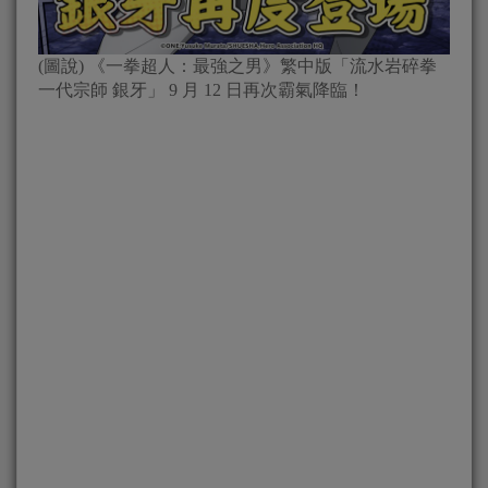
(圖說) 《一拳超人：最強之男》繁中版「流水岩碎拳
一代宗師 銀牙」 9 月 12 日再次霸氣降臨！