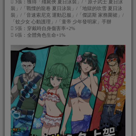
 3張：獲得「殭屍俠 夏日泳裝」/「原子武士 夏日泳
裝」/「戰慄的龍卷 夏日泳裝」/「地獄的吹雪 夏日泳
裝」/「音速索尼克 運動忍服」/「傑諾斯 家務圍裙」/
「蚊少女 心動護理」/「童帝 少年發明家」手辦
 5張：穿戴時自身傷害率+2%
 6張：全體角色生命+1%