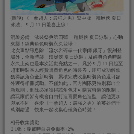
(圖說) 《一拳超人：最強之男》繁中版「殭屍俠 夏日
泳裝」 9 月 11 日驚喜上線！
消暑必備！泳裝祭典第四彈 「殭屍俠 夏日泳裝」心動
來襲！經典角色時裝永久登場！
此次重點訊息除「流水岩碎拳一代宗師 銀牙」復刻登
場外，全新時裝「殭屍俠 夏日泳裝」及經典角色時裝
永久上架也是本次活動亮點之一。凡於 9 月 11 日起至
超市時裝區以經費購買角色的時裝券，即可成功解鎖
獲得該角色全新時裝，累積完成收集時裝角色還可額
外獲得相冊獎勵。不僅如此，官方團隊更特別釋出全
新規則，刪除必須獲得該角色才可購買時裝的限制，
讓玩家們皆有機會自由打造喜愛角色造型，讓他更加
與眾不同！喜愛《一拳超人：最強之男》的英雄們千
萬別錯過，快來一起收集心儀角色時裝！
相冊收集獎勵
 1張：穿戴時自身免傷率+2%