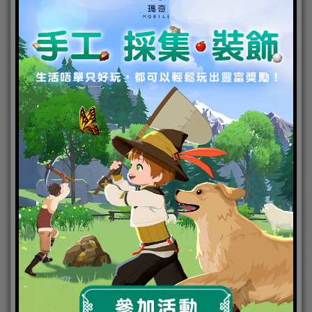
(圖說) 《一拳超人：最強之男》繁中版S級英雄 「流
水岩碎拳一代宗師 銀牙」強大技能再次釋出！
《一拳超人：最強之男》「流水岩碎拳一代宗師 銀
牙」限時招募復刻活動限時展開！