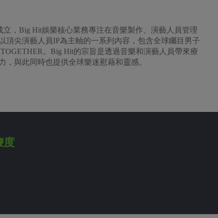
成立，Big Hit娛樂核心業務專注在音樂製作、演藝人員管理
研發以頂尖演藝人員IP為主軸的一系列內容，包含全球矚目男子
TOGETHER。Big Hit的宗旨是透過音樂和演藝人員帶來療
影響力，與此同時也提供全球樂迷慰藉和靈感。
鞭度