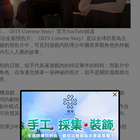
宣布，《BTS Universe Story》官方YouTube頻道
fficial)上釋出全新預告片。《BTS Universe Story》是以全球巨星為主
分鐘的預告片中，可見到遊戲內防彈少年團世界觀角色的外貌
內引人入勝的故事。
的日期，似乎代表著遊戲內的特定事件的時程；而影片中
角色，在海邊交換著一張神秘的照片，似乎是關於遊戲推出
意。
×
動式社交手機遊戲，玩家可直接在遊戲內創作，或是遊玩遊戲內的故
同的劇情走向。遊戲內有圍繞防彈少年團世界觀(BTS
也有「製作模式」，玩家將可使用遊戲內的製作工具，輕鬆創作自
可欣賞其他玩家製作的故事，做出抉擇而影響故事的走向。
彈少年團世界觀角色的專屬服飾和配件，並可使用AR照