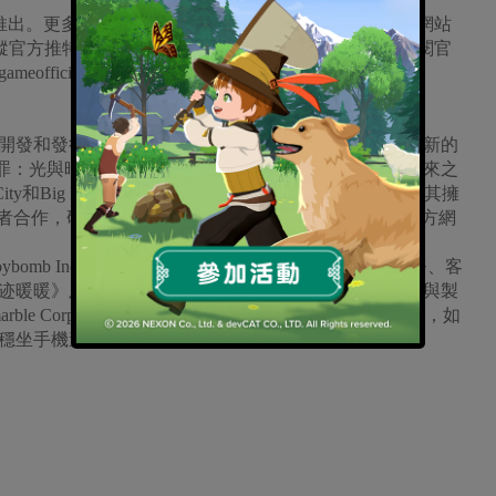
全球推出。更多遊戲資訊，請至《BTS Universe Story》官方網站
)，並追蹤官方推特帳號(https://twitter.com/BUSgameOfficial)和訂閱官
ameofficial) 。
遊戲開發和發行商，並打破手機遊戲體驗限制，推出高度創新的
罪：光與暗之交戰》、《劍靈：革命》和《MARVEL未來之
和Big Hit Entertainment的主要股東，網石致力於透過其擁
權者合作，研發出多元的手機遊戲。更多資訊，請參考官方網
oybomb Inc.）成立於2012年7月，擁有專業的營運、業務、客
迹暖暖》及《棒球殿堂》，並與疊紙遊戲聯合營運《戀與製
le Corporation）全球版遊戲台港澳地區的行銷與客服，如
穩坐手機遊戲市場龍頭地位，更多資訊詳見