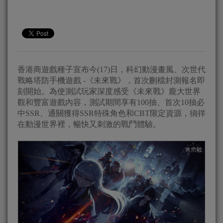
香港商遊戲種子宣布今(17)日，科幻動漫畫風、次世代
戰略塔防手機遊戲 -《未來戰》，首次刪檔封測報名即
刻開始。為使測試玩家深度感受《未來戰》龐大世界
觀和豐富遊戲內容，測試期間享有100抽、首次10抽必
中SSR、通關獲得SSR特殊角色和CBT限定資源，徜徉
在動漫世界裡，暢快又刺激的戰鬥體驗。