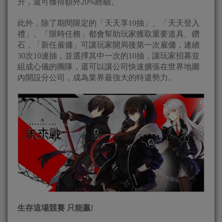
升，還可獲得額外20%經驗。
此外，除了期間限定的「天天享10抽」、「天天登入
禮」、「限時任務」都會幫助玩家獲取重要道具、鑽
石，「新任雇傭」可讓玩家開局後第一次雇傭，連續
30次10連抽，並選擇其中一次的10抽，讓玩家招募並
組成心儀的團隊，還可以讓公司快速擴張在世界地圖
內開設分公司，成為業界最強大的特遣勢力。
生存這場競賽 只能贏
!