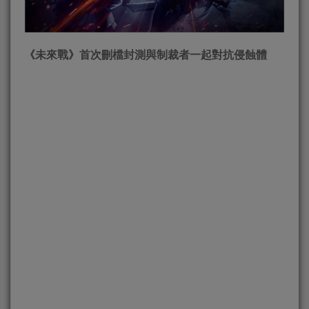
《未來戰》首次刪檔封測與制裁者一起對抗侵蝕體