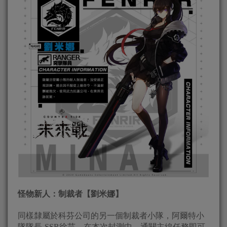
怪物新人：制裁者【劉米娜】
同樣隸屬於科芬公司的另一個制裁者小隊，阿爾特小
隊隊長-SSR徐芸，在本次封測中，通關主線任務即可