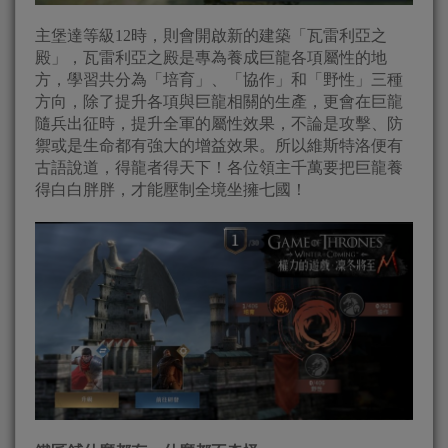
主堡達等級12時，則會開啟新的建築「瓦雷利亞之
殿」，瓦雷利亞之殿是專為養成巨龍各項屬性的地
方，學習共分為「培育」、「協作」和「野性」三種
方向，除了提升各項與巨龍相關的生產，更會在巨龍
隨兵出征時，提升全軍的屬性效果，不論是攻擊、防
禦或是生命都有強大的增益效果。所以維斯特洛便有
古語說道，得龍者得天下！各位領主千萬要把巨龍養
得白白胖胖，才能壓制全境坐擁七國！