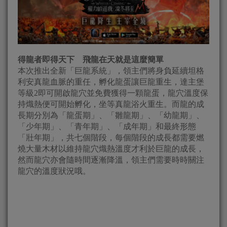
得龍者即得天下 飛龍在天就是這麼簡單
本次推出全新「巨龍系統」，領主們將身負延續坦格
利安真龍血脈的重任，孵化龍蛋讓巨龍重生，達主堡
等級2即可開啟龍穴並免費獲得一顆龍蛋，龍穴溫度保
持熾熱便可開始孵化，坐等真龍浴火重生。而龍的成
長期分別為「龍蛋期」、「雛龍期」、「幼龍期」、
「少年期」、「青年期」、「成年期」和最終形態
「壯年期」，共七個階段，每個階段的成長都需要燃
燒大量木材以維持龍穴熾熱溫度才利於巨龍的成長，
然而龍穴亦會隨時間逐漸降溫，領主們需要時時關注
龍穴的溫度狀況哦。