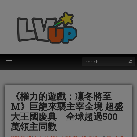
《權力的遊戲：凜冬將至
M》巨龍來襲主宰全境 超盛
大王國慶典 全球超過500
萬領主同歡