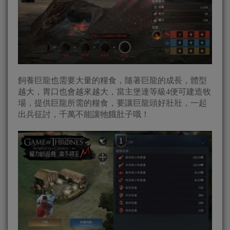
飼養巨龍也需要大量的糧食，隨著巨龍的成長，體型
越大，胃口也會越來越大，當主堡達等級4便可建造牧
場，提供巨龍所需的糧食，要讓巨龍頭好壯壯，一起
出兵征討，千萬不能讓牠餓肚子哦！