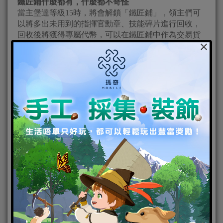
鐵匠鋪什麼都有，什麼都不奇怪
當主堡達等級15時，將會解鎖「鐵匠鋪」，領主們可
以將多出未用到的指揮官勳章、技能碎片進行回收，
回收後將獲得專屬代幣，可以在鐵匠鋪中作為交易貨
×
幣購買需要的指揮官勳章或技能碎片。
超盛大王國慶典 全球超過
500
萬領主同歡
《權力的遊戲：凜冬將至Ｍ》上線至今，全球共計突
破500萬人次下載！官方為感謝領主們熱情的支持，即
將在遊戲內舉辦【王國慶典】一系列的歡慶優惠活
動，參加慶典即可獲得豐富好禮，慶典商城更推出王