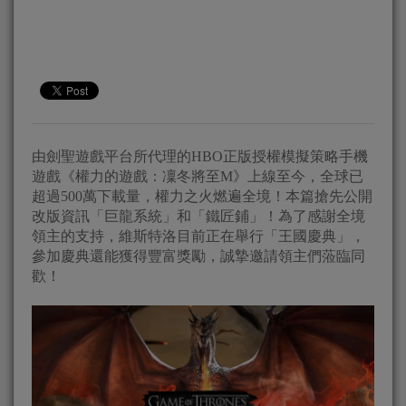
由劍聖遊戲平台所代理的HBO正版授權模擬策略手機
遊戲《權力的遊戲：凜冬將至M》上線至今，全球已
超過500萬下載量，權力之火燃遍全境！本篇搶先公開
改版資訊「巨龍系統」和「鐵匠鋪」！為了感謝全境
領主的支持，維斯特洛目前正在舉行「王國慶典」，
參加慶典還能獲得豐富獎勵，誠摯邀請領主們蒞臨同
歡！