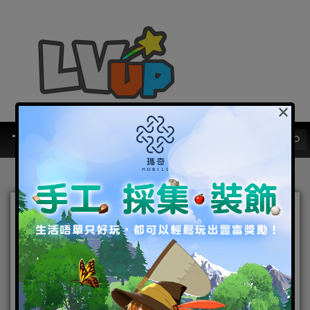
×
《漫威對決》 全港期待 漫威
來襲 眾英雄人物齊登場 全新
史詩故事篇章展開
2020-10-08
|
Android
,
IOS
,
手機遊戲