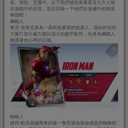
長、海拉、艾麗卡。以下我們就先來看看這七大人物
在遊戲中的呈現，並且回味一下他們在漫威中的精采
事蹟吧！
鋼鐵人
東尼·史塔克身為一高科技產業的負責人，藉由科技的
力量打造出威力無比強大的盔甲配件，化身為鋼鐵人
維護著他心裡的正義。
蜘蛛人
彼得·帕克因緣際會的被一隻受過放射線感染的蜘蛛咬