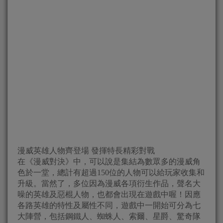
漫威英雄人物齊登場 發揮特長精彩對戰
在《漫威對決》中，可以說是集結為數眾多的漫威角
色於一堂，總計有超過150位的人物可以給玩家收集和
升級。當然了，多位因為漫威各項衍生作品，聲名大
噪的英雄及惡棍人物，也都會出現在遊戲中喔！因應
各路英雄的特性及屬性不同，遊戲中一開始可分為七
大陣營，包括鋼鐵人、蜘蛛人、索爾、星爵、驚奇隊