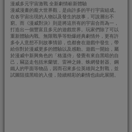
漫威多元宇宙激戰 全新劇情嶄新體驗
漫威漫畫的龐大世界觀，是由許多的平行宇宙組成。
在各宇宙出現的人物以及發生的故事，可說層出不
窮。而《漫威對決》則是將這所有的宇宙合而為一，
打造出一個豐富且多元的遊戲世界。玩家們除了可以
重新體驗內戰、無限戰爭等勁爆經典劇情外，更有許
多令人意想不到故事情節，也都會在遊戲中發生，帶
給你對於漫威更多的體驗以及感動。遊戲一開始，屬
於漫威中新興角色的「格溫侍」發覺有來自黑暗的自
己，竊盜走包括米蘭號、雷神之錘、蛛網發射器、鋼
鐵人的甲面等物品，因而召來多位英雄與之對戰，並
試圖阻擋黑暗的入侵，陸續精彩的劇情也由此展開。