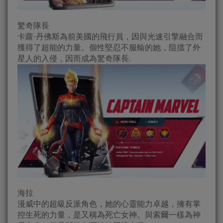
驚奇隊長
卡蘿·丹佛斯為前美國的飛行員，因與光速引擎融合而
獲得了超能的力量。個性堅忍不服輸的她，阻擋了外
星人的入侵，因而成為驚奇隊長.
海拉
漫威中的超級反派角色，她的心靈能力卓越，擁有掌
控生死的力量，是又稱為死亡女神。與索爾一樣為神