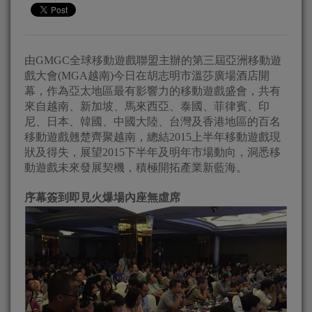
由GMGC全球移動遊戲聯盟主辦的第三屆亞洲移動遊
戲大會(MGA越南)今日在胡志明市溫莎廣場酒店開
幕，作為亞太地區最有影響力的移動遊戲盛會，共有
來自越南、新加坡、馬來西亞、泰國、菲律賓、印
尼、日本、韓國、中國大陸、台灣及香港地區的百名
移動遊戲翹楚齊聚越南，總結2015上半年移動遊戲現
狀及得失，展望2015下半年及明年市場動向，洞悉移
動遊戲未來發展契機，積極開拓產業新藍海。
序幕簽到即見火爆場內座無虛席