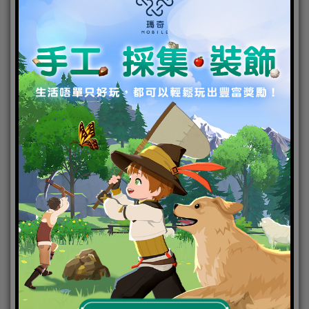
主要國家的手游市場情況、貨幣化的發行基本流程、
2013年到2015年主要的付款選擇佔比情況、在海外市
場如何選合適的付款項目進行了分析，並解答了社
區、渠道、內容通過技術平台的運作方式。
展區全方位多角度的交流與互動的契機
作為東南亞最具規模和影響力的遊戲大會，本次越南
MGA除了嘉賓主題演講、巔峰對話外，還會有展位展
示、獨立遊戲開發者大賽、after party等幾大板塊，為
參會嘉賓提供了全放位多角度的交流互動與展示的機