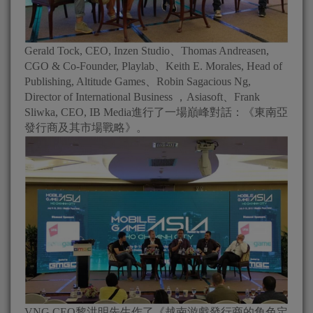
Gerald Tock, CEO, Inzen Studio、Thomas Andreasen,
CGO & Co-Founder, Playlab、Keith E. Morales, Head of
Publishing, Altitude Games、Robin Sagacious Ng,
Director of International Business ，Asiasoft、Frank
Sliwka, CEO, IB Media進行了一場巔峰對話：《東南亞
發行商及其市場戰略》。
VNG CEO黎洪明先生作了《越南游戲發行商的角色定