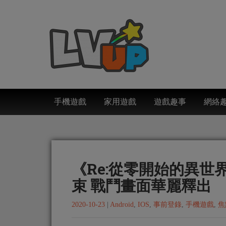
手機遊戲
家用遊戲
遊戲趣事
網絡
《Re:從零開始的異世界
束 戰鬥畫面華麗釋出
2020-10-23
|
Android
,
IOS
,
事前登錄
,
手機遊戲
,
焦