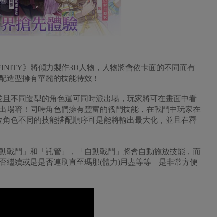
FINITY》將傾力製作3D人物，人物將會依卡面的不同而有
配造型擁有華麗的技能特效！
並且不同造型的角色還可同時派出場，玩家將可在畫面中看
出場唷！同時角色們擁有豐富的戰鬥技能，在戰鬥中玩家在
位角色不同的技能搭配順序可是能將輸出最大化，並且在釋
動戰鬥」和「託管」，「自動戰鬥」將會自動施放技能，而
否繼續或是是否連刷直至瑪那(體力)用盡等等，是非常方便