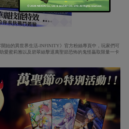
開始的異世界生活-INFINITY》官方粉絲專頁中，玩家們可
助愛蜜莉雅以及碧翠絲擊退萬聖節恐怖的鬼怪贏取限量一卡