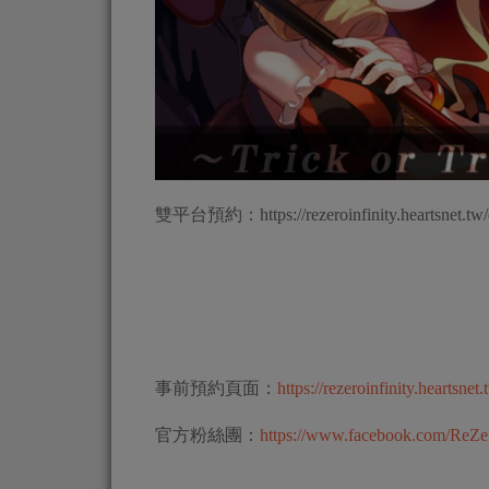
雙平台預約：https://rezeroinfinity.heartsnet.tw
事前預約頁面：
https://rezeroinfinity.heartsnet.
官方粉絲團：
https://www.facebook.com/ReZ