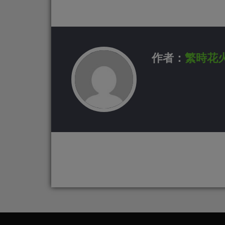
作者：
繁時花