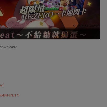
/download2
tw/
eroINFINITY