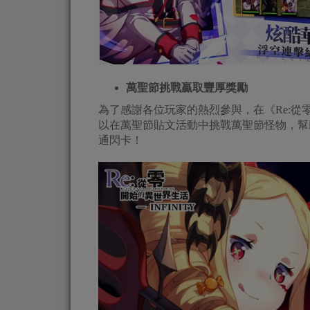
萬聖節挑戰贏取豐厚獎勵
為了感謝各位玩家的熱烈參與，在《Re:從零
以在萬聖節貼文活動中挑戰萬聖節怪物，幫
通閃卡！