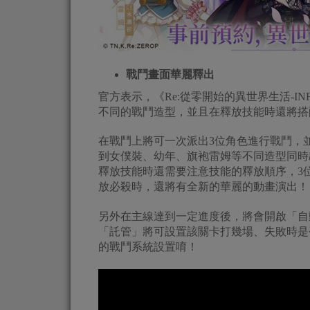
戰鬥畫面華麗釋出
官方表示，《Re:從零開始的異世界生活-IN
不同的戰鬥造型，並且在釋放技能時還將搭
在戰鬥上將可一次派出3位角色進行戰鬥，
到女僕裝、幼年、旗袍雷姆等不同造型同時
釋放技能時還需要注意技能的釋放順序，3
放必殺時，還將有全新的華麗的動畫演出！
另外在主線達到一定進度後，將會開啟「自
「託管」將可設置該關卡打幾場、失敗時是
的戰鬥系統設置唷！