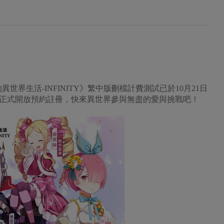
世界生活-INFINITY》繁中版刪檔計費測試已於10月21日
 Play都已正式開放預約註冊，快來異世界參與無盡的愛與挑戰吧！