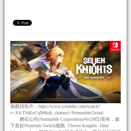
遊戲預告片：https://www.youtube.com/watch?
v=XIcTStKeCqM&ab_channel=NetmarbleGlobal
網石公司(Netmarble Corporation)今(29日)宣布，旗
下首款Nintendo Switch遊戲《Seven Knights -Time