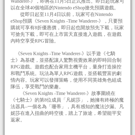
Wanderer-》，即將在11月5日正式推出。即日起玩家可
以在全球40個地區的Nintendo eShop搶先預購遊戲。
從即日起至11月4日以前，玩家可在Nintendo
eShop預購《Seven Knights -Time Wanderer-》，只要預
購就可享有8折優惠價，即日起也開放預先下載，玩家
可搶先下載，即可在上市當天直接進入遊戲，在遊戲
內時空享受RPG冒險。
《Seven Knights -Time Wanderer-》以手遊《七騎
士》為基礎，並搭配讓人驚艷視覺效果的即時回合制
RPG遊戲。遊戲也配合家用主機平台，量身打造操控
和戰鬥系統。玩法為單人RPG遊戲，並搭載豐富的劇
情內容。玩家可以發揮策略，使用不同英雄角色組成
隊伍，享受戰鬥的樂趣。
《Seven Knights -Time Wanderer-》故事圍繞在
《七騎士》的第8位成員「凡妮莎」，她擁有終極的魔
法器具–一個名為「珊蒂」，具有感知的魔法沙漏。凡
妮莎在進入扭曲的時空後，踏上了旅途，希望能平安
返家。