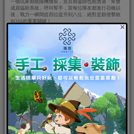
一個玩家都能隨機獲取，並且御靈師也能透過「幫會
成員協助系統」呼叫幫手，當每位隊友都進行召喚以
後，戰力一瞬間從四位提升到八位，絕對是順便擊敗
BOSS的重要關鍵！
×
【商會系統
–
裝備即賣即得】
在以上三大打裝聖地—心魔幻境、雲海秘境、世界首
領，有時候會獲得非自身職業、或是等級不夠高的裝
備，考量到手遊玩家的時間有限，除了保留最常見的
拍賣擺攤系統之外，《九州幻想M》推出商會功能，
讓御靈師可以向遊戲官方進行即時買賣，透過販賣裝
備取得元寶，也可以用元寶在商會中取得裝備，元寶
除了可以購買這些裝備外，也是商城裡的重要貨幣，
可以購買坐騎、戰靈，甚至還有多種稀有材料跟技能
書等，為的就是增加御靈師的便利性！讓大家自給自
足！