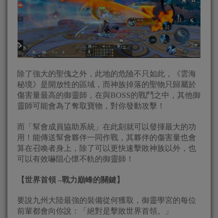
除了強大的聖傀之外，此地的危險不只如此，《雲海
秘境》是開放性的區域，而神族掉落的聖物只歸屬於
傷害量最高的御靈師，在與BOSS的戰鬥之中，其他御
靈師可能會為了奪取寶物，對你發動攻擊！
而「幫會成員協助系統」在此刻就可以發揮最大的功
用！能傳送幫會夥伴一同作戰，其夥伴的傷害量也會
算在召喚者身上，除了可以更快速擊敗神族以外，也
可以有效嚇阻心懷不軌的御靈師！
【世界首領
–
戰力巔峰的關鍵】
要說九州大陸最強的裝備從何獲取，御靈學宮的每位
前輩都會向你說：「絕對是擊敗世界首領。」