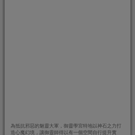
為抵抗邪惡的魅靈大軍，御靈學宮特地以神石之力打
造心魔幻境，讓御靈師得以有一個空間自行提升實