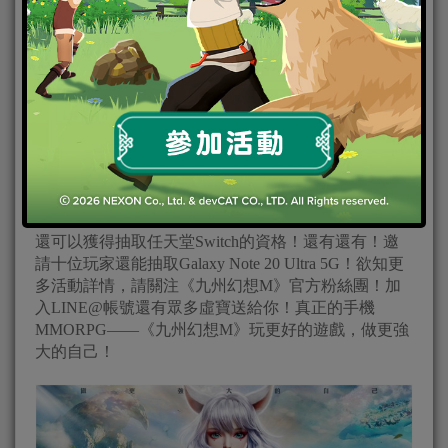
iPad Air 4 加碼抽獎活動將於 11月24日23點59分截止，
立即前往活動網頁預約與各商店平台進行事前預約！
還可以獲得抽取任天堂Switch的資格！還有還有！邀
請十位玩家還能抽取Galaxy Note 20 Ultra 5G！欲知更
多活動詳情，請關注《九州幻想M》官方粉絲團！加
入LINE@帳號還有眾多虛寶送給你！真正的手機
MMORPG——《九州幻想M》玩更好的遊戲，做更強
大的自己！