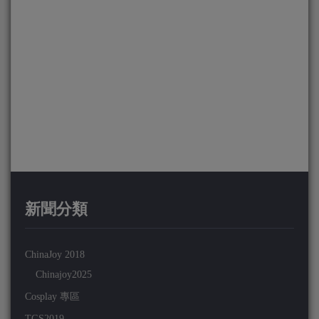
新聞分類
ChinaJoy 2018
Chinajoy2025
Cosplay 專區
TGS2019