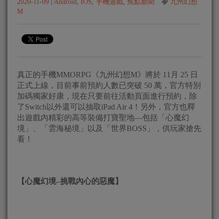
2020-11-09
|
Android
,
IOS
,
手機遊戲
,
焦點新聞
九州幻想
M
真正的手機MMORPG《九州幻想M》將於 11月 25 日
正式上線，目前事前預約人數已突破 50 萬，官方特別
加碼獨家好康，現在只要前往活動頁面進行預約，除
了Switch以外還可以抽取iPad Air 4！另外，官方也釋
出遊戲內精彩的高等裝備打寶聖地—包括「心魔幻
境」、「雲海秘境」以及「世界BOSS」，供玩家搶先
看！
【心魔幻境
–
挑戰內心的惡魔】