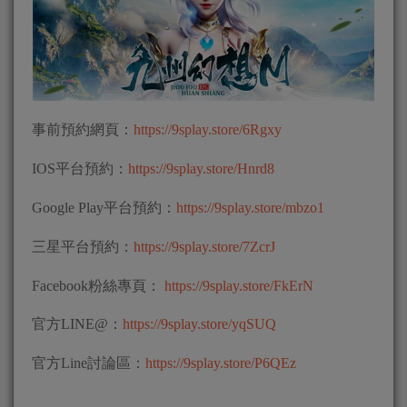
事前預約網頁：
https://9splay.store/6Rgxy
IOS平台預約：
https://9splay.store/Hnrd8
Google Play平台預約：
https://9splay.store/mbzo1
三星平台預約：
https://9splay.store/7ZcrJ
Facebook粉絲專頁：
https://9splay.store/FkErN
官方LINE@：
https://9splay.store/yqSUQ
官方Line討論區：
https://9splay.store/P6QEz