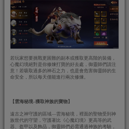
若玩家想要挑戰更困難的副本或獲取更高階的裝備，
心魔幻境絕對是你修煉打寶的好去處，御靈師們請注
意！若吸取過多的神石之力，也是會危害御靈師的生
命安全，所以每天僅能進行兩次修煉。
【雲海秘境
–
獲取神族的寶物】
遠古之神守護的區域—雲海秘境，裡面的聖物受到神
族世代的守望，守護著比《心魔幻境》更高等的武
器、盔甲以及飾品，御靈師們必需通過神族的考驗，