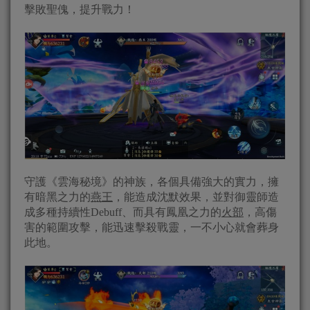
擊敗聖傀，提升戰力！
守護《雲海秘境》的神族，各個具備強大的實力，擁
有暗黑之力的
燕王
，能造成沈默效果，並對御靈師造
成多種持續性Debuff、而具有鳳凰之力的
火部
，高傷
害的範圍攻擊，能迅速擊殺戰靈，一不小心就會葬身
此地。