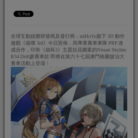
全球互動娛樂研發商及發行商 – miHoYo旗下 3D 動作
遊戲《崩壞 3rd》今日宣佈，與專業賽車車隊 PRP 達
成合作，印有《崩坏3》主題拉花圖案的Nissan Skyline
R34 Drift參賽車款 即將在第六十七屆澳門格蘭披治大
賽車活動上登場﹗