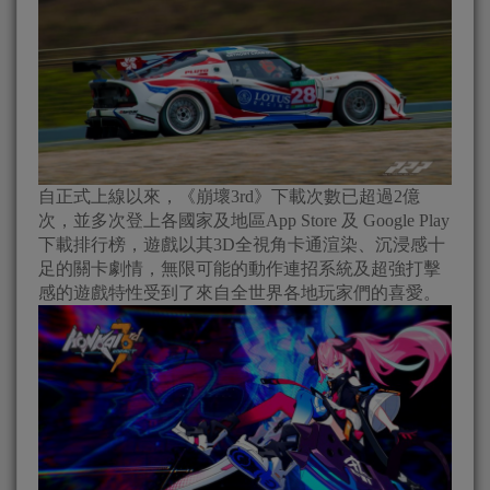
自正式上線以來，《崩壞3rd》下載次數已超過2億
次，並多次登上各國家及地區App Store 及 Google Play
下載排行榜，遊戲以其3D全視角卡通渲染、沉浸感十
足的關卡劇情，無限可能的動作連招系統及超強打擊
感的遊戲特性受到了來自全世界各地玩家們的喜愛。