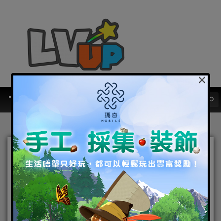
×
女武神登陸賽道﹗ 《崩壞
3rd》x 第 67 屆澳門格蘭披
治大賽車活動 出擊決定﹗
2020-11-11
|
Android
,
IOS
,
手機遊戲