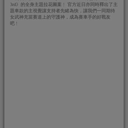
3rd》的全身主題拉花圖案﹗ 官方近日亦同時釋出了主
題車款的主視覺讓支持者先睹為快，讓我們一同期待
女武神充當賽道上的守護神，成為賽車手的好戰友
吧﹗