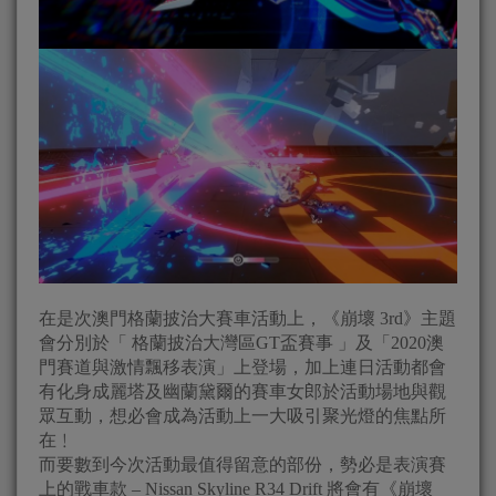
在是次澳門格蘭披治大賽車活動上，《崩壞 3rd》主題
會分別於「 格蘭披治大灣區GT盃賽事 」及「2020澳
門賽道與激情飄移表演」上登場，加上連日活動都會
有化身成麗塔及幽蘭黛爾的賽車女郎於活動場地與觀
眾互動，想必會成為活動上一大吸引聚光燈的焦點所
在﹗
而要數到今次活動最值得留意的部份，勢必是表演賽
上的戰車款 – Nissan Skyline R34 Drift 將會有《崩壞