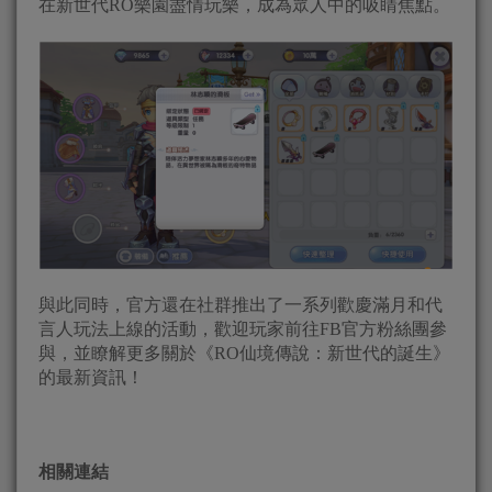
在新世代RO樂園盡情玩樂，成為眾人中的吸睛焦點。
與此同時，官方還在社群推出了一系列歡慶滿月和代
言人玩法上線的活動，歡迎玩家前往FB官方粉絲團參
與，並瞭解更多關於《RO仙境傳說：新世代的誕生》
的最新資訊！
相關連結