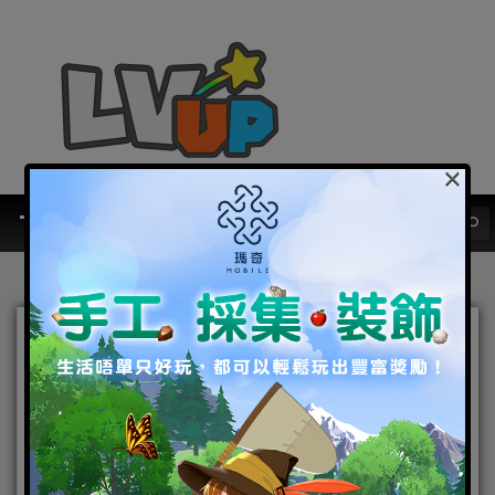
×
《RO仙境傳說：新世代的誕
生》上市滿月， 代言人林志
穎華麗現身普隆德拉
2020-11-17
|
Android
,
IOS
,
手機遊戲
,
焦點新聞
RO仙境傳
說：新世代的誕生