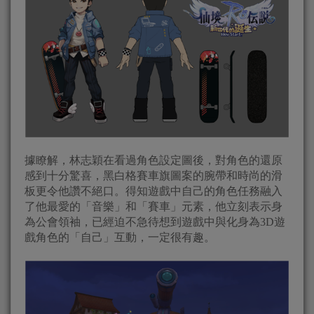
據瞭解，林志穎在看過角色設定圖後，對角色的還原
感到十分驚喜，黑白格賽車旗圖案的腕帶和時尚的滑
板更令他讚不絕口。得知遊戲中自己的角色任務融入
了他最愛的「音樂」和「賽車」元素，他立刻表示身
為公會領袖，已經迫不急待想到遊戲中與化身為3D遊
戲角色的「自己」互動，一定很有趣。