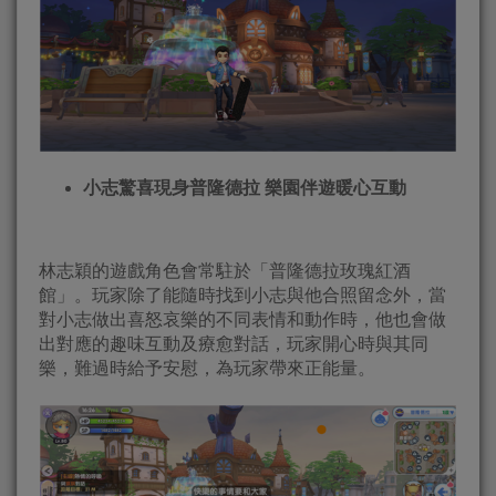
小志驚喜現身普隆德拉 樂園伴遊暖心互動
林志穎的遊戲角色會常駐於「普隆德拉玫瑰紅酒
館」。玩家除了能隨時找到小志與他合照留念外，當
對小志做出喜怒哀樂的不同表情和動作時，他也會做
出對應的趣味互動及療愈對話，玩家開心時與其同
樂，難過時給予安慰，為玩家帶來正能量。