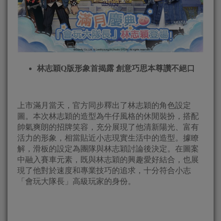
林志穎
Q
版形象首揭露 創意巧思本尊讚不絕口
上市滿月當天，官方同步釋出了林志穎的角色設定
圖。本次林志穎的造型為牛仔風格的休閒裝扮，搭配
帥氣爽朗的招牌笑容，充分展現了他清新陽光、富有
活力的形象，相當貼近小志現實生活中的造型。據瞭
解，滑板的設定為團隊與林志穎討論後決定。在圖案
中融入賽車元素，既與林志穎的興趣愛好結合，也展
現了他對於速度和專業技巧的追求，十分符合小志
「會玩大隊長」高級玩家的身份。