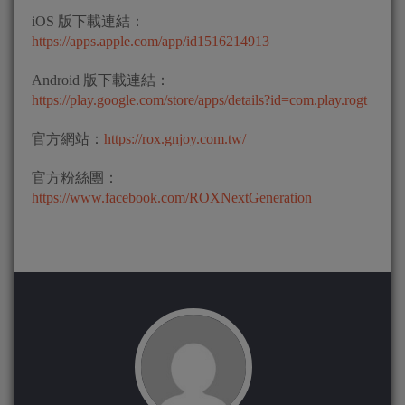
iOS 版下載連結：
https://apps.apple.com/app/id1516214913
Android 版下載連結：
https://play.google.com/store/apps/details?id=com.play.rogt
官方網站：
https://rox.gnjoy.com.tw/
官方粉絲團：
https://www.facebook.com/ROXNextGeneration