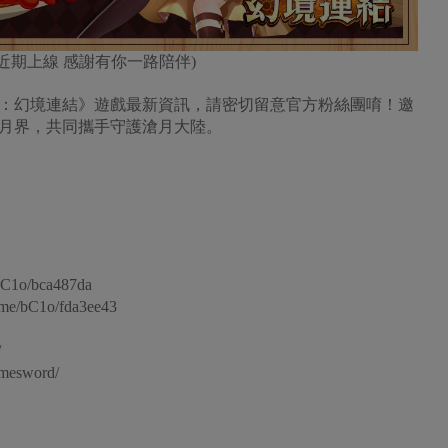
近期上線 感謝有你一路陪伴)
：幻境連結》遊戲最新資訊，請密切留意官方粉絲團唷！邀
月界，共同攜手守護滄月大陸。
C1o/bca487da
e/bC1o/fda3ee43
/
mesword/