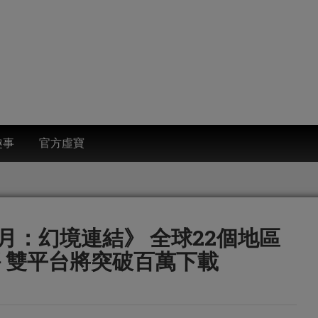
趣事
官方虛寶
月：幻境連結》 全球22個地區
評 雙平台將突破百萬下載