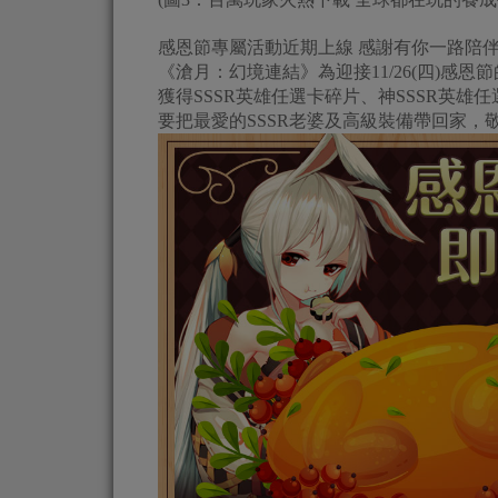
感恩節專屬活動近期上線 感謝有你一路陪
《滄月：幻境連結》為迎接11/26(四)
獲得SSSR英雄任選卡碎片、神SSSR英
要把最愛的SSSR老婆及高級裝備帶回家，