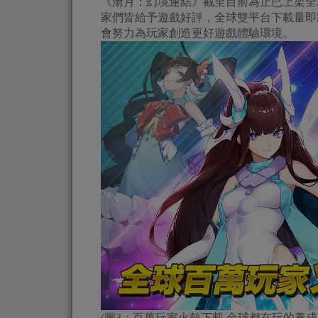
《滄月：幻境連結》截至目前為止已上架全
家們皆給予遊戲好評，全球雙平台下載量即
會努力為玩家創造更好遊戲體驗環境。
(圖3：百萬玩家火熱下載 全球都在玩的養成