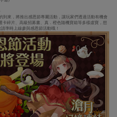
伴
感恩節的到來，將推出感恩節專屬活動，讓玩家們透過活動有機會
雄任選卡碎片、高級招募書、真．橙色隨機寶箱等多樣虛寶，想
敬請準時上線參與感恩節活動哦！