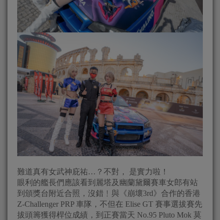
難道真有女武神庇祐…？不對， 是實力啦！
眼利的艦長們應該看到麗塔及幽蘭黛爾賽車女郎有站
到頒獎台附近合照，沒錯﹗與《崩壞3rd》合作的香港
Z-Challenger PRP 車隊，不但在 Elise GT 賽事選拔賽先
拔頭籌獲得桿位成績，到正賽當天 No.95 Pluto Mok 莫