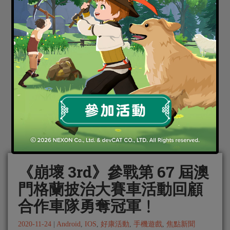
《崩壞 3rd》參戰第 67 屆澳
門格蘭披治大賽車活動回顧
合作車隊勇奪冠軍﹗
2020-11-24
|
Android
,
IOS
,
好康活動
,
手機遊戲
,
焦點新聞