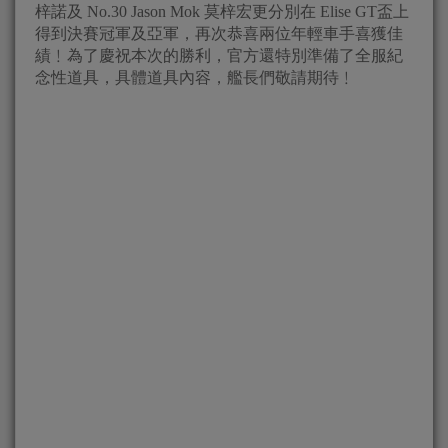
梓諾及 No.30 Jason Mok 莫梓宏更分別在 Elise GT盃上
得到決賽冠軍及亞軍，再次恭喜兩位年輕車手喜獲佳
績﹗為了慶祝本次的勝利，官方還特別準備了全服紀
念性道具，具體道具內容，艦長們敬請期待﹗