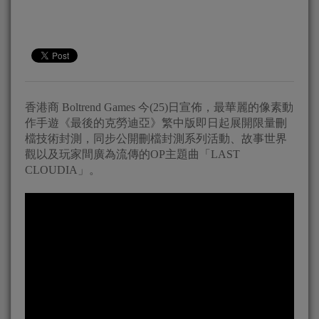
香港商 Boltrend Games 今(25)日宣佈，最華麗的像素動
作手遊《最後的克勞迪亞》繁中版即日起展開限量刪
檔技術封測，同步公開刪檔封測系列活動、故事世界
觀以及玩家間廣為流傳的OP主題曲「LAST
CLOUDIA」。