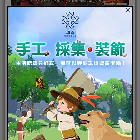
×
活動四：活動扭蛋－角色【幻影怪盜扭蛋】登場、
【戈爾穆王子、公主莉菈扭蛋】PICK UP！
【活動時間】即日起 – 12/3
封測期間，英裝角色【怪盜羅賓】登場和角色【戈爾
穆王子】、【公主莉菈】PICK UP！每抽一次扭蛋可
獲得1枚【新手衝刺幣】，【新手衝刺幣】可在【新手
衝刺幣交換所】中兌換各種道具哦！