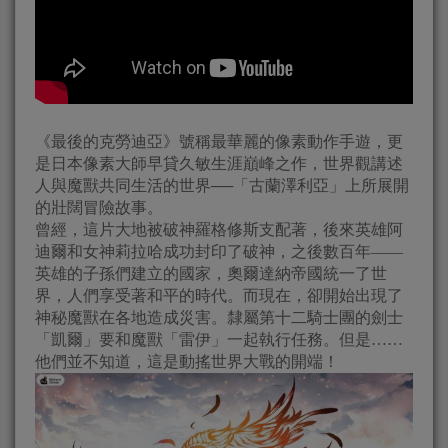
《最後的克勞迪亞》號稱最華麗的像素動作手遊，更
是日本像素大師早貸久敏生涯巔峰之作，世界觀講述
人與魔獸共同生活的世界──「古蘭澤利亞」上所展開
的壯闊冒險故事。
曾經，這片大地被破神羅格修斯支配著，後來英雄阿
迪爾和女神莉拉哈成功封印了破神，之後數百年——
英雄的子孫們建立的國家，奧爾達納帝國統一了世
界，人們享受著和平的時代。而現在，卻開始出現了
神秘魔獸在各地造成災害。隸屬第十二騎士團的劍士
「凱爾」要和魔獸「雷伊」一起執行任務。但是……
他們並不知道，這是動搖世界大戰的開端！