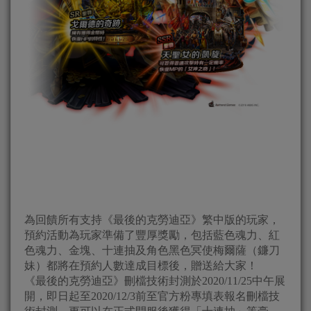
為回饋所有支持《最後的克勞迪亞》繁中版的玩家，
預約活動為玩家準備了豐厚獎勵，包括藍色魂力、紅
色魂力、金塊、十連抽及角色黑色冥使梅爾薩（鐮刀
妹）都將在預約人數達成目標後，贈送給大家！
《最後的克勞迪亞》刪檔技術封測於2020/11/25中午展
開，即日起至2020/12/3前至官方粉專填表報名刪檔技