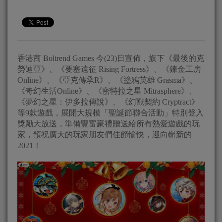
香港商 Boltrend Games 今(23)日宣佈，旗下《最後的克
勞迪亞》、《要塞遠征 Rising Fortress》、《鍊金工房
Online》、《亞克傳承R》、《塗鴉英雄 Grasma》、
《奇幻生活Online》、《密特拉之星 Mitrasphere》、
《夢幻之星：伊多拉傳說》、《幻獸契約 Cryptract》
等9款遊戲，展開大規模「聖誕節聯合活動」特別登入
獎勵大放送，準備豐富豪禮贈送給所有熱愛遊戲的玩
家，預祝廣大的玩家朋友們佳節愉快，迎向嶄新的
2021！