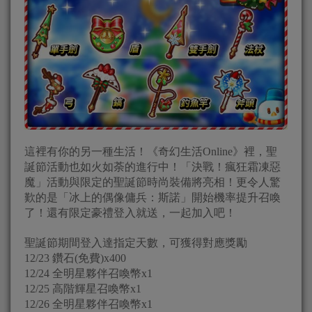
這裡有你的另一種生活！《奇幻生活Online》裡，聖
誕節活動也如火如荼的進行中！「決戰！瘋狂霜凍惡
魔」活動與限定的聖誕節時尚裝備將亮相！更令人驚
歎的是「冰上的偶像傭兵：斯諾」開始機率提升召喚
了！還有限定豪禮登入就送，一起加入吧！
聖誕節期間登入達指定天數，可獲得對應獎勵
12/23 鑽石(免費)x400
12/24 全明星夥伴召喚幣x1
12/25 高階輝星召喚幣x1
12/26 全明星夥伴召喚幣x1