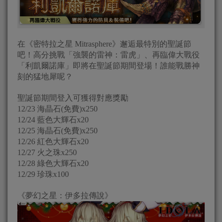
在《密特拉之星 Mitrasphere》邂逅最特別的聖誕節
吧！高分挑戰「強襲的雷神：雷虎」、再臨偉大戰役
「利凱爾諾庫」即將在聖誕節期間登場！誰能戰勝神
刻的猛地犀呢？
聖誕節期間登入可獲得對應獎勵
12/23 海晶石(免費)x250
12/24 藍色大輝石x20
12/25 海晶石(免費)x250
12/26 紅色大輝石x20
12/27 火之珠x250
12/28 綠色大輝石x20
12/29 珍珠x100
《夢幻之星：伊多拉傳說》