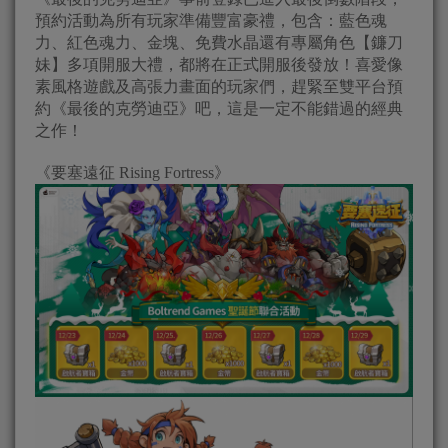
預約活動為所有玩家準備豐富豪禮，包含：藍色魂
力、紅色魂力、金塊、免費水晶還有專屬角色【鐮刀
妹】多項開服大禮，都將在正式開服後發放！喜愛像
素風格遊戲及高張力畫面的玩家們，趕緊至雙平台預
約《最後的克勞迪亞》吧，這是一定不能錯過的經典
之作！
《要塞遠征 Rising Fortress》