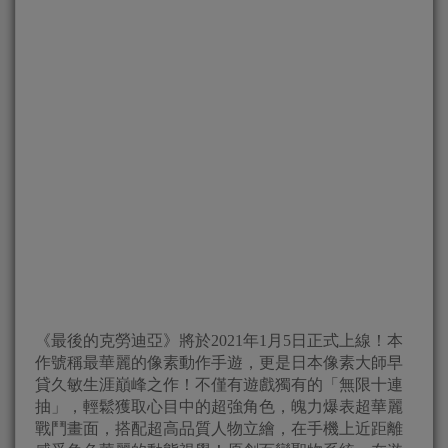
《最後的克勞迪亞》將於2021年1月5日正式上線！本
作號稱最華麗的像素動作手遊，更是日本像素大師早
貸久敏生涯巔峰之作！不僅有遊戲獨有的「無限十連
抽」，輕鬆獲取心目中的超強角色，魄力爆表超華麗
戰鬥畫面，搭配超高品質人物立繪，在手機上近距離