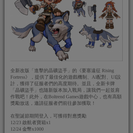
全新改版「進擊的晶礦盜手」的《要塞遠征 Rising
Fortress》，提供了最佳化的遊戲機制、AI配對、UI設
計，獲得了征服者們的高度期待。並且，全新卡牌
「晶礦盜手」也隨新版本加入戰局，讓我們一起並肩
作戰吧！此外，在Boltrend Games遊戲中心，也有高額
獎勵放送，邀請征服者們前往參加獲取！
在聖誕節期間登入，可獲得對應獎勵
12/23 啟航者寶箱x1
12/24 金幣x1000