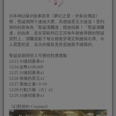
日本神話級IP故事新章《夢幻之星：伊多拉傳說》
裡，聖誕期間十連抽大獎、高價值星玉大放送！受到
期待的新角色「聖誕潔爾達」開放招募！「聖誕潔爾
達」的由來，是在雷歐利亞王宮每年都會舉辦的聖誕
派對上，潔爾達殿下每次都會穿著定制服裝出席。令
人震驚的是，這次的服裝竟然是她親手縫製的。
聖誕節期間登入可獲得對應獎勵
12/23 10連招募券x1
12/24 金幣x100,000
12/25 10連招募券x1
12/26 璀璨的星玉x2
12/27 萬物之書+3×10
12/28 行動力藥（大）x2
12/29 10連招募券x1
《幻獸契約 Cryptract》