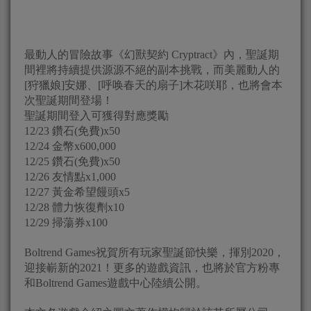
最動人的冒險故事《幻獸契約 Cryptract》內，聖誕期
間裡將持續提供源源不絕的副本挑戰，而美麗動人的
[狩獵娘]安娜、[呼唤春天的扇子]木花咲耶，也將會本
次聖誕期間登場！
聖誕期間登入可獲得對應獎勵
12/23 鑽石(免費)x50
12/24 金幣x600,000
12/25 鑽石(免費)x50
12/26 友情點x1,000
12/27 黃金希望饅頭x5
12/28 體力恢復劑x10
12/29 掃蕩券x100
Boltrend Games祝賀所有玩家聖誕節快樂，揮別2020，
迎接嶄新的2021！更多的遊戲資訊，也將於官方粉專
和Boltrend Games遊戲中心陸續公開。