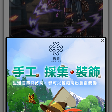
×
日本SRPG戰棋巔峰之作《亞克傳承R》，在聖誕期
間，劇情活動「阿爾迪亞」、懸賞活動「狂亂澤魯雷
斯」等活動將會開放，除此之外，角色招募「費爾-惡
作劇的雙面」、「綱玄」也將登場！
登入達指定天數，可獲得對應獎勵
12/23 十連稀有招募券x1
12/24 綠色大結晶x10
12/25 十連稀有招募券x1
12/26 紅色大結晶x10
12/27 藍色大結晶x10
12/28 紫色大結晶x10