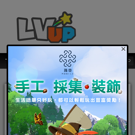
×
MMORPG手遊《命運之
輪》事前登錄及雙平台預約
開跑 同步釋出遊戲特色玩法
2021-01-07
|
Android
,
IOS
,
手機遊戲
,
焦點新聞
命運之輪