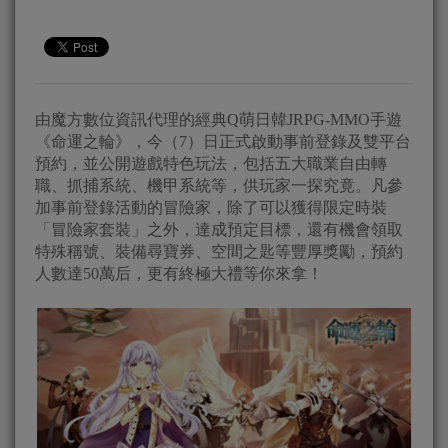
由魔方數位資訊代理的經典Q萌日韓JRPG-MMO手遊
《命運之輪》，今（7）日正式啟動事前登錄及雙平台
預約，並公開遊戲特色玩法，包括五大職業自由轉
職、抓捕系統、機甲系統等，供玩家一探究竟。凡參
加事前登錄活動的冒險家，除了可以獲得限定時裝
「冒險家套裝」之外，達成預定目標，還有機會領取
特殊稱號、裝備尋寶券、空間之匙等豐厚獎勵，預約
人數達50萬后，更有終極大禮等你來拿！