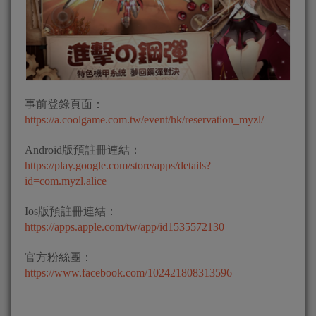
事前登錄頁面：
https://a.coolgame.com.tw/event/hk/reservation_myzl/
Android版預註冊連結：
https://play.google.com/store/apps/details?
id=com.myzl.alice
Ios版預註冊連結：
https://apps.apple.com/tw/app/id1535572130
官方粉絲團：
https://www.facebook.com/102421808313596