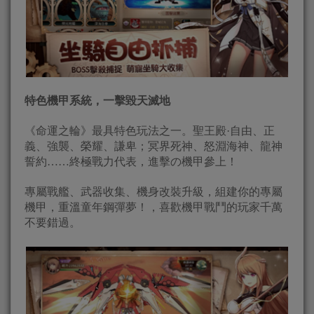
特色機甲系統，一擊毀天滅地
《命運之輪》最具特色玩法之一。聖王殿·自由、正
義、強襲、榮耀、謙卑；冥界死神、怒淵海神、龍神
誓約……終極戰力代表，進擊の機甲參上！
專屬戰艦、武器收集、機身改裝升級，組建你的專屬
機甲，重溫童年鋼彈夢！，喜歡機甲戰鬥的玩家千萬
不要錯過。