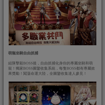
萌寵坐騎自由抓捕
組隊擊殺BOSS後，自由抓捕化身你的專屬坐騎和萌
寵！獨家BOSS圖鑒收集系統，每隻BOSS都有專屬效
果獎勵！闖蕩命運大陸，全圖鑒收集達人參見！