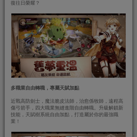
復往日榮耀？
多職業自由轉職，專屬天賦加點
近戰高防劍士，魔法脆皮法師，治愈係牧師，遠程高
傷弓箭手，四大職業無縫進階自由轉職。升級解鎖新
技能，天賦樹系統自由加點，打造屬於你的最強職
業！