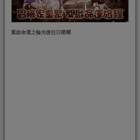
重啟命運之輪光復往日榮耀