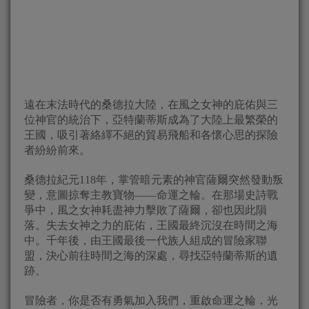
遠在末法時代的桑德拉大陸，在風之女神的庇佑與三
位神官的統治下，亞特蘭蒂斯成為了大陸上最繁榮的
王國，吸引著絡繹不絕的貿易飛船和各懷心思的探險
者紛紛前來。
桑德拉紀元118年，掌管暗元素的神官薩爾突然發動叛
變，意圖掠奪主教寶物——命運之輪。在那場史詩戰
爭中，風之女神耗盡神力擊敗了薩爾，卻也因此隕
落。失去女神之力的庇佑，王國最終沉沒在時間之海
中。千年後，由王國最後一代族人組成的冒險家聯
盟，決心前往時間之海的深處，尋找亞特蘭蒂斯的遺
跡。
冒險者，你是否有勇氣加入我們，重啟命運之輪，光