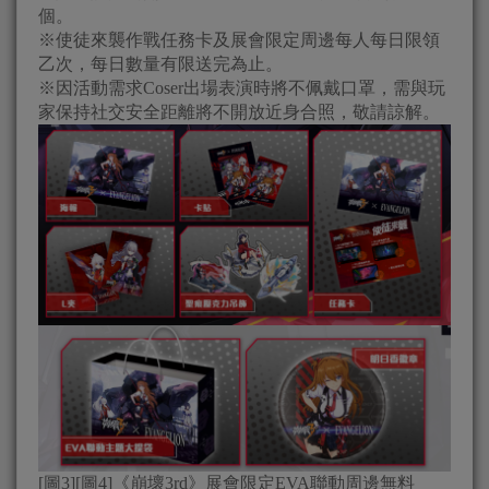
個。
※使徒來襲作戰任務卡及展會限定周邊每人每日限領
乙次，每日數量有限送完為止。
※因活動需求Coser出場表演時將不佩戴口罩，需與玩
家保持社交安全距離將不開放近身合照，敬請諒解。
[圖3][圖4]《崩壞3rd》展會限定EVA聯動周邊無料