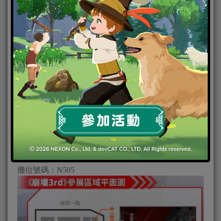
[圖6] 《崩壞3rd》部分場販周邊圖示
[圖7] 《崩壞3rd》販賣活動贈品示意圖
《崩壞3rd》X 2021台北國際電玩展【EVA聯動紀念展
出】活動資訊
展出時間：2021年 1 月 28 日（四）至 2021 年 1 月 31
日（日）
展出地點：台北南港展覽館一館（台北市南港區經貿
二路1號）
攤位號碼：N505