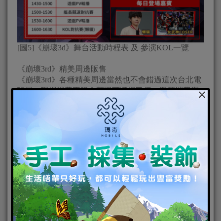
[圖5]《崩壞3d》舞台活動時程表 及 參演KOL一覽
《崩壞3rd》精美周邊販售
《崩壞3rd》各種精美周邊當然也不會錯過這次台北電
×
玩展，現場消費不限金額即可獲得
乙個，單筆消費滿
999台幣還可額外獲得「吼美杯套」乙個，艦長們千萬
不要錯過了！
（詳細周邊販售情報請關注後續粉絲團資訊）