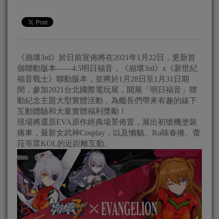
《崩壞3rd》於日前宣佈將在2021年1月22日，更新首
個聯動版本——4.5明日福音，《崩壞3rd》x《新世紀
福音戰士》聯動版本，並將於1月28日至1月31日期
間，參加2021台北國際電玩展，開展「明日福音」聯
動紀念主題大型實體活動，為艦長們帶來有趣的線下
互動體驗和大量實體福利獎勵！
現場將還原EVA原作經典場景佈置，展出初號機塗裝
痛車，最新女武神Cosplay，以及懶貓、Ru味春捲、蕾
菈等眾KOL的近距離互動。