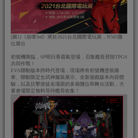
[圖1]《崩壞3rd》將於2021台北國際電玩展，N505攤
位展出
初號機降臨，SP明日香霸氣登場，召集艦長登陸TPGS
共同作戰！
EVA聯動版本跨時代登場，現場將有初號機塗裝痛
車、聯動限定女武神服裝展示、全新遊戲版本內容體
驗，以及抗擊使徒名場面的多個攤位和舞台活動，大
量會場限定無料等待艦長收集！