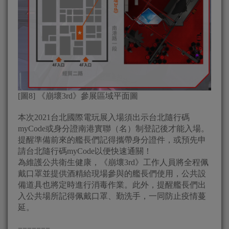
[圖8] 《崩壞3rd》參展區域平面圖
本次2021台北國際電玩展入場須出示台北隨行碼
myCode或身分證南港實聯（名）制登記後才能入場。
提醒準備前來的艦長們記得攜帶身分證件，或預先申
請台北隨行碼myCode以便快速通關！
為維護公共衛生健康，《崩壞3rd》工作人員將全程佩
戴口罩並提供酒精給現場參與的艦長們使用，公共設
備道具也將定時進行消毒作業。此外，提醒艦長們出
入公共場所記得佩戴口罩、勤洗手，一同防止疫情蔓
延。