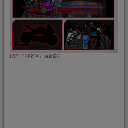
[圖2]《崩壞3rd》展台設計