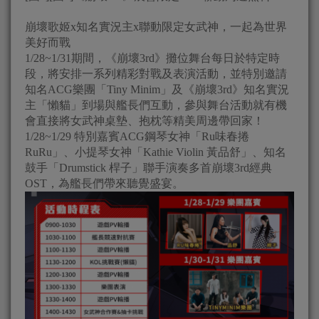
崩壞歌姬x知名實況主x聯動限定女武神，一起為世界
美好而戰
1/28~1/31期間，《崩壞3rd》攤位舞台每日於特定時
段，將安排一系列精彩對戰及表演活動，並特別邀請
知名ACG樂團「Tiny Minim」及《崩壞3rd》知名實況
主「懶貓」到場與艦長們互動，參與舞台活動就有機
會直接將女武神桌墊、抱枕等精美周邊帶回家！
1/28~1/29 特別嘉賓ACG鋼琴女神「Ru味春捲
RuRu」、小提琴女神「Kathie Violin 黃品舒」、知名
鼓手「Drumstick 桿子」聯手演奏多首崩壞3rd經典
OST，為艦長們帶來聽覺盛宴。