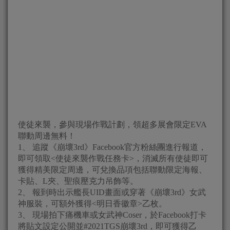
使徒來襲，參與現場作戰計劃，領超多展會限定EVA
聯動周邊無料！
1、 追蹤《崩壞3rd》Facebook官方粉絲團進行報道，
即可領取<使徒來襲作戰任務卡>，消滅所有使徒即可
獲得精美限定周邊，可兌換品項包括聯動限定海報、
卡貼、L夾、聖痕壓克力吊飾等。
2、 報到時出示艦長UID畫面或穿著《崩壞3rd》女武
神服裝，可額外獲得<明日香徽章>乙枚。
3、 現場拍下痛機車或女武神Coser，於Facebook打卡
將貼文設定公開並#2021TGS崩壞3rd，即可獲得
乙