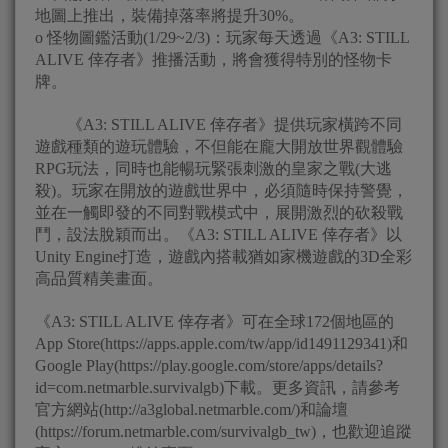
地圖上推出，裝備掉落率將提升30%。
o 怪物圖鑑活動(1/29~2/3)：玩家每天透過《A3: STILL
ALIVE 倖存者》推播活動，將會獲得特別的怪物卡
牌。
《A3: STILL ALIVE 倖存者》提供玩家橫跨不同
遊戲種類的遊玩體驗，不但能在龐大開放世界觀體驗
RPG玩法，同時也能暢玩緊張刺激的皇家之戰(大逃
殺)。玩家在開放的遊戲世界中，必須隨時保持警覺，
並在一觸即發的不同對戰模式中，展開激烈的砍殺戰
鬥，設法脫穎而出。《A3: STILL ALIVE 倖存者》以
Unity Engine打造，遊戲內搭載猶如家機遊戲的3D全彩
高品質精美畫面。
《A3: STILL ALIVE 倖存者》可在全球172個地區的
App Store(https://apps.apple.com/tw/app/id1491129341)和
Google Play(https://play.google.com/store/apps/details?
id=com.netmarble.survivalgb)下載。更多資訊，請參考
官方網站(http://a3global.netmarble.com/)和論壇
(https://forum.netmarble.com/survivalgb_tw)，也歡迎追蹤