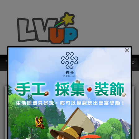
×
《A3: STILL ALIVE 倖存
者》更新 開啟水閘 全新皇家
之戰「被淹沒的梅提溫」登
場