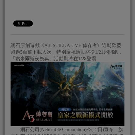
網石原創遊戲《A3: STILL ALIVE 倖存者》近期歡慶
超過5百萬下載人次，特別慶祝活動將從1/21起開跑，
「索米爾斯夜祭典」活動則將在1/28登場
網石公司(Netmarble Corporation)今(15日)宣布，旗