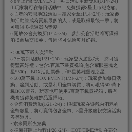
o 8星上市紀念EVENT：每日活動更新獎勵(1/14~2/4)
 玩家將可在每日活動中，免費獲得8星上市紀念箱。
o 亡者的安息地B2活動－贏家全拿(1/14~2/4)：玩家參
加活動並成為貢獻最多的人，或是取得最後一擊，將
可獲得多樣遊戲內獎勵。
o 開放公會交換所(1/14~3/4)：參加公會活動將可獲得
消換商店交換券，每周將可兌換每月好禮。
• 500萬下載人次活動
o 7日簽到活動(1/21~2/4)：玩家登入遊戲7天，將可獲
得豐富好禮，包含5百萬下載慶祝箱(包含耀眼靈魂之
星*500)、BOX活動票券，和5星英雄靈魂之星。
o 500萬下載 BOX EVENT(1/21~2/4)：玩家參加每日活
動、簽到活動、或是利用金幣購買，將可獲得500萬下
載BOX票券。玩家也可使用5百萬下載慶祝箱，將有
機會獲得英雄飾品選擇箱。
o 金幣消費活動(1/21~2/4)：根據玩家在遊戲內消耗的
金幣數量，將可贏得包含金幣、8星升級慶祝交換活動
券等道具。
• 索米爾斯夜祭典
o 準備好踏上旅程(1/28~2/4)：HOT TIME活動在部分