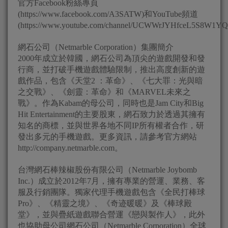
官方Facebook粉絲專頁
(https://www.facebook.com/A3SATW)和YouTube頻道
(https://www.youtube.com/channel/UCWWrJYHfceL5S8W1Y
網石公司（Netmarble Corporation）集團簡介
2000年成立於韓國，網石公司為頂尖的遊戲開發和發
行商，並打破手機遊戲體驗限制，推出高度創新的遊
戲作品，包含《天堂2 ：革命》、《七大罪：光與暗
之交戰》、《劍靈：革命》和《MARVEL未來之
戰》。作為Kabam的母公司，同時也是Jam City和Big
Hit Entertainment的主要股東，網石致力於透過其擁有
知名的商標，並與世界各地不同IP所有權者合作，研
發出多元的手機遊戲。更多資訊，請參考官方網站
http://company.netmarble.com。
台灣網石棒辣椒股份有限公司（Netmarble Joybomb
Inc.）成立於2012年7月，擁有專業的營運、業務、客
服及行銷團隊。獨家代理手機遊戲包含《全民打棒球
Pro》、《精靈之境》、《奇迹暖暖》及《棒球殿
堂》，並與疊紙遊戲聯合營運《戀與製作人》，此外
也協助母公司網石公司（Netmarble Corporation）全球