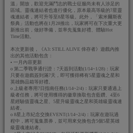
溫」開放，歡迎充滿鬥志的戰士征服尚未有人涉足的
區域。靈魂連結者也進行優化，原本最高等級的7星靈
魂連結者，將可升等至8星等級。此外，「索米爾斯夜
祭典」活動也將在1月28推出，玩家將可在下次重大更
新推出前，做好準備，並率先蒐集好禮、體驗Hot
Time活動。
本次更新後，《A3: STILL ALIVE 倖存者》遊戲內推
出的其他活動包含：
• 一月內容更新
o 第二季戰爭通行證：7天簽到活動(1/14~1/28)：玩家
只要在遊戲簽到滿7天，即可獲得稀有5星靈魂之星和
英雄飾品箱等好禮。
o 上級者專用7日指南任務(1/14~2/4)：玩家只要通過上
級者任務，將可使用獲得的徽章換取包含藍鑽、4至6
星經驗值靈魂之星、5星升級靈魂之星和英雄級靈魂連
結者。
o 8星上市紀念交換EVENT(1/14~2/4)：玩家在遊玩過
程中，將可蒐集票券，並可用來兌換包含5個5星英雄
級靈魂連結者。