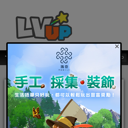
×
異世界神話冒險RPG《朝歌
封神誌》事前預約開跑！送
五種族自選SSR！
2021-02-05
|
Android
,
IOS
,
手機遊戲
,
焦點新聞
朝歌封神
誌