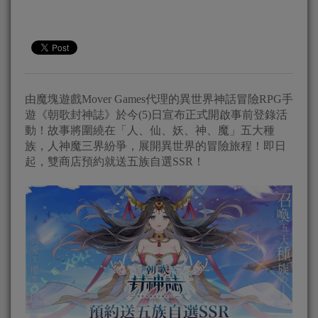
由魔塊遊戲Mover Games代理的異世界神話冒險RPG手
遊《朝歌封神誌》於今(5)日宣布正式開啟事前登錄活
動！故事將圍繞在「人、仙、妖、神、魔」五大種
族，人神魔三界紛爭，展開異世界的冒險旅程！即日
起，雙商店預約就送五族自選SSR！