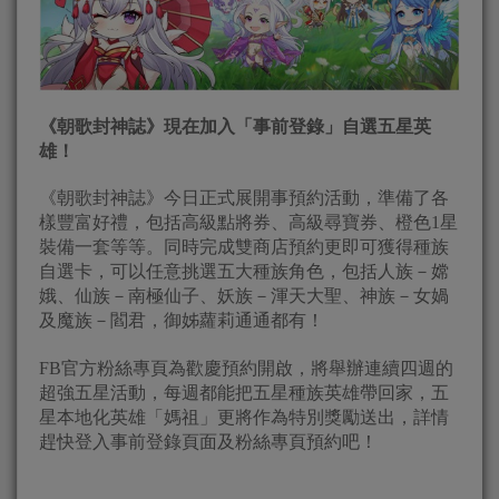
《朝歌封神誌》現在加入「事前登錄」自選五星英
雄！
《朝歌封神誌》今日正式展開事預約活動，準備了各
樣豐富好禮，包括高級點將券、高級尋寶券、橙色1星
裝備一套等等。同時完成雙商店預約更即可獲得種族
自選卡，可以任意挑選五大種族角色，包括人族－嫦
娥、仙族－南極仙子、妖族－渾天大聖、神族－女媧
及魔族－閻君，御姊蘿莉通通都有！
FB官方粉絲專頁為歡慶預約開啟，將舉辦連續四週的
超強五星活動，每週都能把五星種族英雄帶回家，五
星本地化英雄「媽祖」更將作為特別獎勵送出，詳情
趕快登入事前登錄頁面及粉絲專頁預約吧！