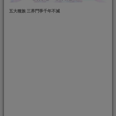
五大種族 三界鬥爭千年不減