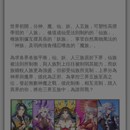
世界初開，分神、魔、仙、妖、人五族，可塑性高擅
學習的「人族」、修道成仙受法則制約的「仙族」、
種族割據互擅其長的「妖族」、掌管自然萬物萬法的
「神族」及弱肉強食殘忍嗜血的「魔族」。
為求各界各族平衡，仙、妖、人三族居於下界，仙族
被法則所制衡，與人族對上往往被削弱其能力，而妖
族雖較人族更為強盛，但卻受仙族所克制，上界分為
神界與魔界，彼此為正邪、為掌控三界五族至高之
位，發起無數神魔之戰，彼此制衡，相互克制，踏入
異界的你，將在三界五族中，為誰而戰？