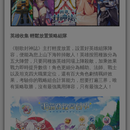
英雄收集 輕鬆放置策略組隊
《朝歌封神誌》主打輕度放置，設置好英雄組隊陣
容，便能為您上山下海幹掉敵人！英雄按照種族分為
五大陣營，只要同種族英雄同場上陣殺敵，加乘效果
戰力即時提升數倍！角色更細分為輔助、法師、戰士
以及坦克四大職業定位，還有百大角色劇情羈絆效
果，考驗你的戰略組合計算能力，想要打遍三界，唯
有策略取勝，沒有最強萬用陣容，只有最強之人！