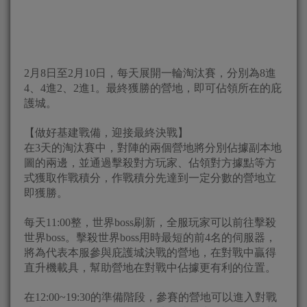
2月8日至2月10日，每天展開一輪淘汰賽，分別為8進
4、4進2、2進1。最終獲勝的營地，即可佔領所在的庇
護城。
【做好基建戰備，迎接最終決戰】
在3天的淘汰賽中，對陣的兩個營地將分別佔據副本地
圖的兩邊，並通過擊殺對方玩家、佔領對方據點等方
式獲取作戰積分，作戰積分先達到一定分數的營地立
即獲勝。
每天11:00整，世界boss刷新，全服玩家可以前往擊殺
世界boss。擊殺世界boss用時最短的前4名的伺服器，
將為代表本服參與庇護城決戰的營地，在對戰中贏得
直升機載具，幫助營地在對戰中佔據更有利的位置。
在12:00~19:30的準備階段，參賽的營地可以進入對戰