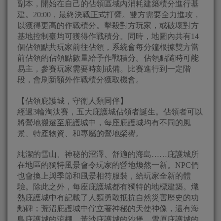
副本，開始在自己的佔領區域內消耗建築積分進行基
建。20:00，最終決戰正式打響。雙方需要全力進攻，
以獲得更高的作戰積分。擊殺對方玩家，或破壞對方
基地控制臺均可獲得作戰積分。同時，地圖內共有14
個佔領點共玩家前往佔領，系統會每分鐘根據雙方當
前佔領的佔領點數量給予作戰積分。佔領點隨時可能
易主，參賽玩家需要時刻戒備。比賽進行到一定階
段，會刷新額外作戰積分獲取機會。
【佔領庇護城，守衛人類同伴】
經過3輪淘汰賽，五大庇護城佔領者誕生。佔領者可以
將營地搬遷至庇護城中，每座庇護城均有不同的風
景、特產物資、和專屬的營地榮譽。
純潔的雪山、神秘的沼澤、舒適的海島……庇護城所
在地區的獨特風景會令玩家的營地煥然一新。NPC們
也會換上與季節和風景相符服裝，給玩家全新的體
驗。除此之外，每座庇護城都有獨特的地標建築。熾
熱庇護城中有記載了人類勇敢抵抗自然災害歷史的功
勳碑；荒沼庇護城中佇立著神秘的天使神像，還有海
島庇護城的涼棚、黃沙庇護城的沙堡、雪原庇護城的