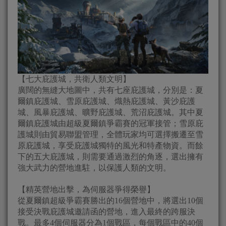
【七大庇護城，共衛人類文明】
廣闊的無縫大地圖中，共有七座庇護城，分別是：夏
爾鎮庇護城、雪原庇護城、熾熱庇護城、黃沙庇護
城、風暴庇護城、曠野庇護城、荒沼庇護城。其中夏
爾鎮庇護城由超級夏爾鎮爭霸賽的冠軍接管；雪原庇
護城則由貿易聯盟管理，全體玩家均可選擇搬遷至雪
原庇護城，享受庇護城獨特的風光和特產物資。而餘
下的五大庇護城，則需要通過激烈的角逐，選出擁有
強大武力的營地進駐，以保護人類的文明。
【精英營地出擊，為伺服器爭得榮譽】
從夏爾鎮超級爭霸賽勝出的16個營地中，將選出10個
接受決戰庇護城邀請函的營地，進入最終的跨服決
戰。最多4個伺服器分為1個戰區，每個戰區中的40個