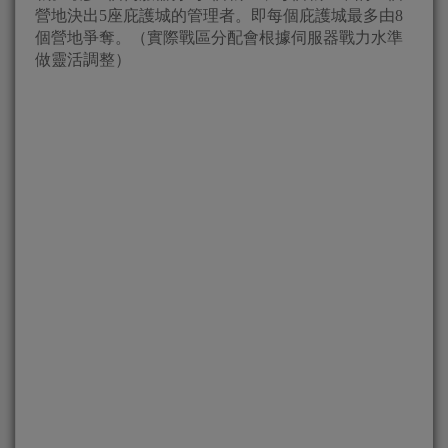
營地決出5座庇護城的管理者。即每個庇護城最多由8
個營地爭奪。（實際戰區分配會根據伺服器戰力水準
做靈活調整）