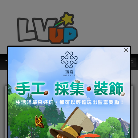
×
《明日之後》首個大型跨服
賽季玩法今日上線！ “「庇
護城決戰”」一觸即發，跨服
探索開放世界的末日體驗！