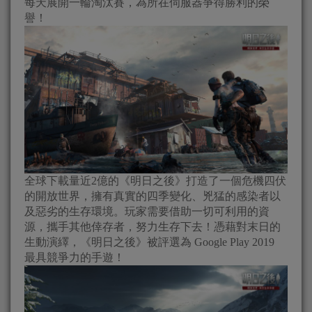
每天展開一輪淘汰賽，為所在伺服器爭得勝利的榮
譽！
全球下載量近2億的《明日之後》打造了一個危機四伏
的開放世界，擁有真實的四季變化、兇猛的感染者以
及惡劣的生存環境。玩家需要借助一切可利用的資
源，攜手其他倖存者，努力生存下去！憑藉對末日的
生動演繹，《明日之後》被評選為 Google Play 2019
最具競爭力的手遊！