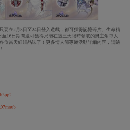
只要在2月8日至24日登入遊戲，都可獲得記憶碎片、生命精
4日至16日期間還可獲得只能在這三天限時領取的男主角每人
各位當天細細品味了！更多情人節專屬活動詳細內容，請隨
！
wh3pp2
m/g97mnub