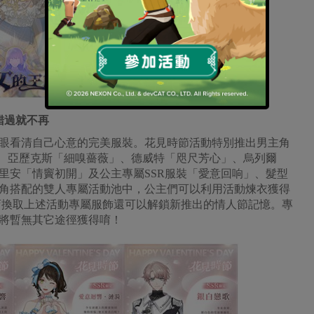
錯過就不再
眼看清自己心意的完美服裝。花見時節活動特別推出男主角
」、亞歷克斯「細嗅薔薇」、德威特「咫尺芳心」、烏列爾
里安「情竇初開」及公主專屬SSR服裝「愛意回响」、髮型
角搭配的雙人專屬活動池中，公主們可以利用活動煉衣獲得
店換取上述活動專屬服飾還可以解鎖新推出的情人節記憶。專
將暫無其它途徑獲得唷！