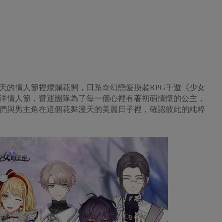
天的情人節裡燦爛花開，日系奇幻戀愛換裝RPG手遊《少女
洋情人節，營運團隊為了每一個心裡有著初萌情懷的公主，
們與男主角在這個花舞漫天的美麗日子裡，確認彼此的純粹