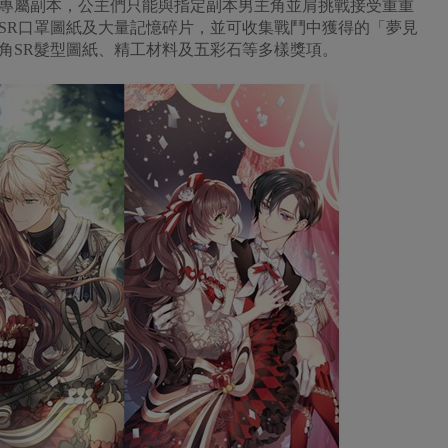
專屬副本，公主們只能與指定副本男主角並肩挑戰接受重重
SR口罩圖紙及大量記憶碎片，並可收集戰鬥中獲得的「夢見
角SR髮型圖紙、精工材料及五彩石等多樣獎項。