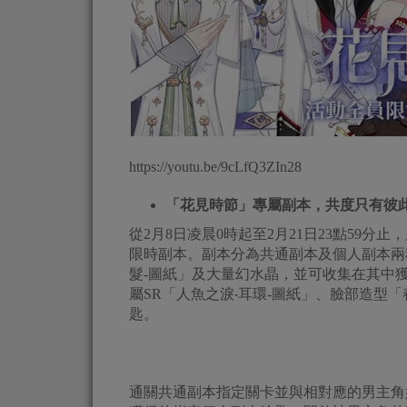
https://youtu.be/9cLfQ3ZIn28
「花見時節」專屬副本，共度只有彼
從2月8日凌晨0時起至2月21日23點59分
限時副本。副本分為共通副本及個人副本兩
髮-圖紙」及大量幻水晶，並可收集在其中
屬SR「人魚之淚‧耳環-圖紙」、臉部造型
匙。
通關共通副本指定關卡並與相對應的男主角