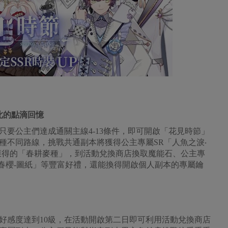
此的點滴回憶
止，只要公主們達成通關主線4-13條件，即可開啟「花見時節」
種不同路線，挑戰共通副本將獲得公主專屬SR「人魚之淚‧
獲得的「春耕麥種」，到活動兌換商店換取魔能石、公主專
「春櫻-圖紙」等豐富好禮，還能換得開啟個人副本的專屬鑰
好感度達到10級，在活動開啟第二日即可利用活動兌換商店