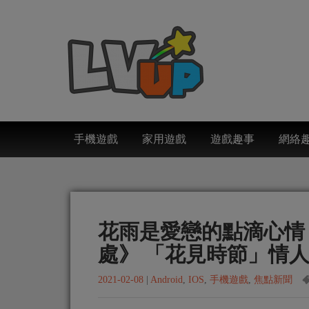
手機遊戲
家用遊戲
遊戲趣事
網絡
花雨是愛戀的點滴心情
處》 「花見時節」情
2021-02-08
|
Android
,
IOS
,
手機遊戲
,
焦點新聞