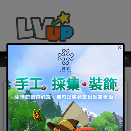
×
超輕度美少女冒險手遊《召
喚×戰姬》事前預約正式開
啟，同步釋出遊戲特色介紹
2021-02-08
|
Android
,
IOS
,
手機遊戲
召喚×戰姬