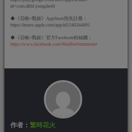
id=com.dhbf.yongzhebl
◆《召喚×戰姬》AppStore預先註冊：
https://itunes.apple.com/app/id1540244091
◆《召喚×戰姬》官方Facebook粉絲團：
https://www.facebook.com/WarHeeSummoner
作者：
繁時花火