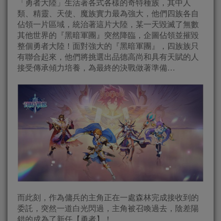
「勇者大陸」生活著各式各樣的奇特種族，其中人
類、精靈、天使、魔族實力最為強大，他們四族各自
佔領一片區域，統治著這片大陸，某一天毀滅了無數
其他世界的『黑暗軍團』突然降臨，企圖佔領並摧毀
整個勇者大陸！面對強大的『黑暗軍團』，四族族只
有聯合起來，他們將挑選出品德高尚和具有天賦的人
接受傳承傾力培養，為最終的決戰做著準備…
而此刻，作為傭兵的主角正在一處森林完成接收到的
委託，突然一道白光閃過，主角被召喚過去，陰差陽
錯的成為了新任【勇者】！